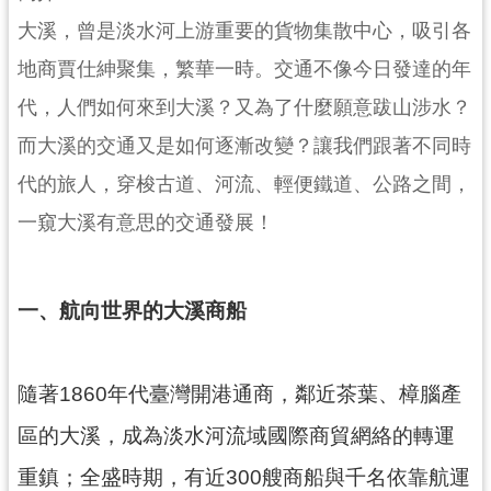
民
大溪，曾是淡水河上游重要的貨物集散中心，吸引各
服
務
地商賈仕紳聚集，繁華一時。交通不像今日發達的年
代，人們如何來到大溪？又為了什麼願意跋山涉水？
活
動
而大溪的交通又是如何逐漸改變？讓我們跟著不同時
研
代的旅人，穿梭古道、河流、輕便鐵道、公路之間，
究
一窺大溪有意思的交通發展！
學
習
資
一、航向世界的大溪商船
源
認
隨著1860年代臺灣開港通商，鄰近茶葉、樟腦產
識
木
區的大溪，成為淡水河流域國際商貿網絡的轉運
博
重鎮；全盛時期，有近300艘商船與千名依靠航運