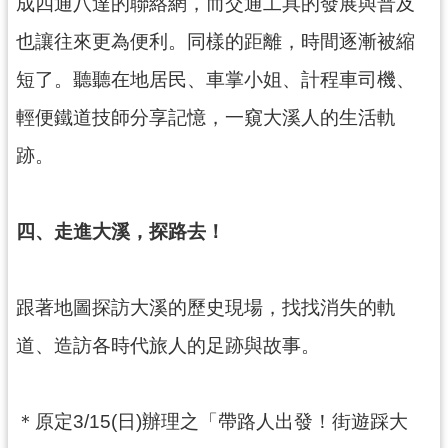
成四通八達的聯絡網，而交通工具的發展與普及
g
l
i
也讓往來更為便利。同樣的距離，時間逐漸被縮
s
h
短了。聽聽在地居民、車掌小姐、計程車司機、
輕便鐵道技師分享記憶，一窺大溪人的生活軌
隱
私
跡。
權
政
策
四、走進大溪，探路去！
網
站
安
全
跟著地圖探訪大溪的歷史現場，找找消失的軌
政
道、造訪各時代旅人的足跡與故事。
策
政
府
＊原定3/15(日)辦理之「帶路人出發！街遊踩大
網
站