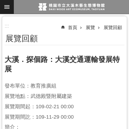
跳到主要內容區塊
進
:::
首頁
展覽
展覽回顧
階
展覽回顧
搜
尋
大溪．探個路：大溪交通運輸發展特
展
參
觀
發布單位：教育推廣組
資
訊
展覽地點：武德殿暨附屬建築
展覽期間起：109-02-21 00:00
展
覽
展覽期間訖：109-11-29 00:00
便
簡介：