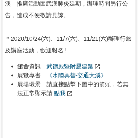
溪」推廣活動因武漢肺炎延期，辦理時間另行公
資
料
告，造成不便敬請見諒。
開
放
宣
＊2020/10/24(六)、11/7(六)、11/21(六)辦理行旅
告
及講座活動，歡迎報名 !
館舍資訊
武德殿暨附屬建築
展覽專書
《水陸興替‧交通大溪》
展場環景 請直接點擊下圖中的箭頭，若無
法正常顯示請
點我