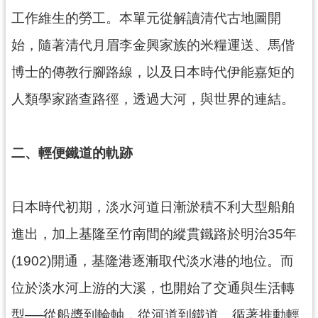
訊
工作維生的勞工。本單元從解讀清代古地圖開
息
公
始，隨著清代月眉李金興家族的米糧運送、馬偕
告
博士的傳教行腳路線，以及日本時代伊能嘉矩的
志
人類學家踏查路徑，透過大河，與世界的連結。
工
園
地
二、輕便鐵道的軌跡
出
版
品
日本時代初期，淡水河道日漸淤積不利大型船舶
與
進出，加上基隆至竹南間的縱貫鐵路於明治35年
文
創
(1902)開通，基隆港逐漸取代淡水港的地位。而
商
位於淡水河上游的大溪，也開始了交通與生活轉
品
型──從船槳到輪軸，從河道到鐵道。循著推動輕