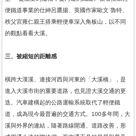
回
便鐵道事業的仕紳呂鷹揚、英國作家歐文˙魯特、
首
頁
秩父宮雍仁親王搭乘輕便車深入角板山，以不同
網
的觀點看看大溪。
站
導
覽
三、被縮短的距離感
市
政
信
箱
橫跨大漢溪、連接河西與河東的「大溪橋」，是
桃
進入大溪市街的重要道路，也見證大溪交通的更
園
迭。汽車建構起的公路運輸系統取代了輕便鐵
市
政
道，成為現今最普遍的交通方式。100多年間，大
府
溪與外界的連結，隨著路線開通、道路改善，形
E
n