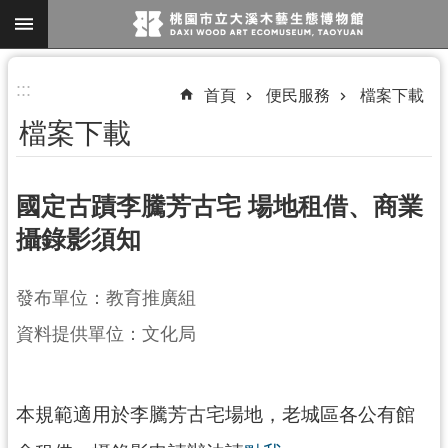
跳到主要內容區塊
進
:::
首頁
便民服務
檔案下載
階
檔案下載
搜
尋
國定古蹟李騰芳古宅 場地租借、商業
攝錄影須知
參
觀
發布單位：教育推廣組
資
訊
資料提供單位：文化局
展
覽
本規範適用於李騰芳古宅場地，老城區各公有館
便