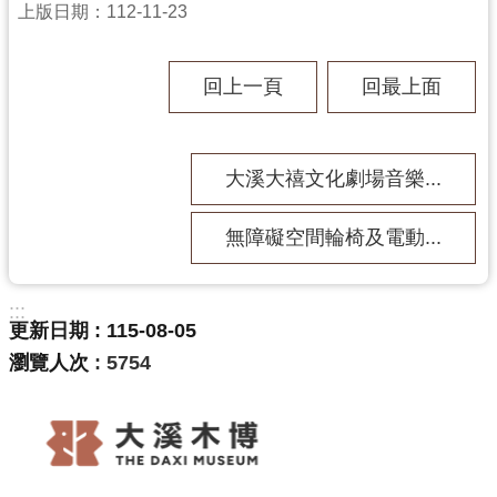
回
上版日期：112-11-23
首
頁
回上一頁
回最上面
網
站
導
覽
大溪大禧文化劇場音樂...
市
政
無障礙空間輪椅及電動...
信
箱
:::
桃
更新日期
115-08-05
園
瀏覽人次
5754
市
政
府
E
n