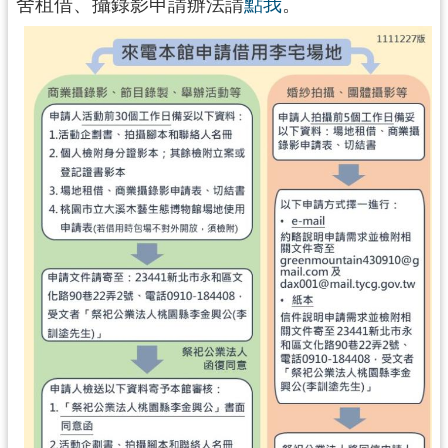
舍租借、攝錄影申請辦法請
點我
。
民
服
務
活
動
研
究
學
習
資
源
認
識
木
博