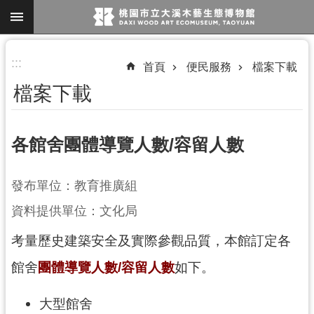
跳到主要內容區塊
進
:::
首頁
便民服務
檔案下載
階
檔案下載
搜
尋
各館舍團體導覽人數/容留人數
參
發布單位：教育推廣組
觀
資料提供單位：文化局
資
訊
考量歷史建築安全及實際參觀品質，本館訂定各
展
館舍
團體導覽人數/容留人數
如下。
覽
大型館舍
便