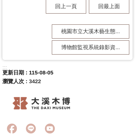
回
回上一頁
回最上面
首
頁
網
桃園市立大溪木藝生態...
站
導
覽
博物館監視系統錄影資...
市
政
:::
信
更新日期
115-08-05
箱
瀏覽人次
3422
桃
園
市
政
府
E
n