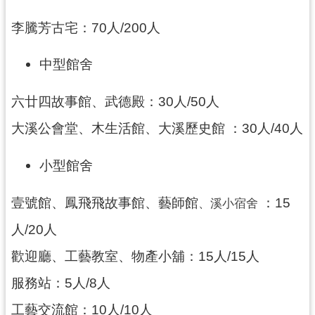
民
服
李騰芳古宅：70人/200人
務
中型館舍
活
動
六廿四故事館、武德殿：30人/50人
研
大溪公會堂、木生活館、大溪歷史館 ：30人/40人
究
學
小型館舍
習
資
壹號館、鳳飛飛故事館、藝師館
：15
、溪小宿舍
源
人/20人
認
歡迎廳、工藝教室、物產小舖：15人/15人
識
木
服務站：5人/8人
博
工藝交流館：10人/10人