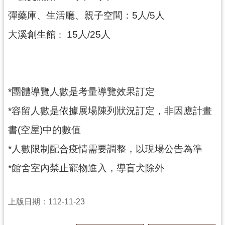
訊
彈藥庫、生活廳、親子空間：5人/5人
息
公
大溪創生館
15人/25人
：
告
志
工
園
*團體導覽人數是考量導覽效果訂定
地
*容留人數是依據展場陳列狀況訂定，非因應計畫
出
書(空屋)中的數值
版
品
*人數限制配合疫情需要調整，以現場公告為準
與
文
*館舍室內禁止寵物進入，導盲犬除外
創
商
上版日期：112-11-23
品