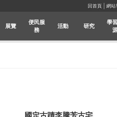
回首頁
網站
便民服
學
展覽
活動
研究
務
國定古蹟李騰芳古宅