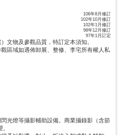
106
年
8
月修訂
102
年
10
月修訂
102
年
1
月修訂
98
年
12
月修訂
97
年
1
月訂定
宅）文物及參觀品質，特訂定本須知。
參觀區域如遇佈卸展、整修、李宅所有權人私
。
用閃光燈等攝影輔助設備。商業攝錄影（含節
理。