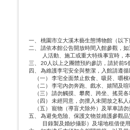
一、
桃園市立大溪木藝生態博物館（以下
二、
請依本館公告開放時間入館參觀，如
人活動、施工或重大特殊事宜時，
三、
20人以上之團體預約參訪，請於前
四、
為維護李宅安全與整潔，入館請遵循
（一）
李宅全面禁止飲食、吸菸、嚼檳
（二）
李宅內勿奔跑、戲水、嬉鬧及喧
（三）
請勿觸摸、攀爬、跨坐、搖晃各
（四）
未經同意，勿擅入未開放之私人
（五）
寵物（導盲犬除外）及單車請勿
五、
為避免危險、保護文物並維護參觀品
目錄製及婚紗攝影）及場地租借使