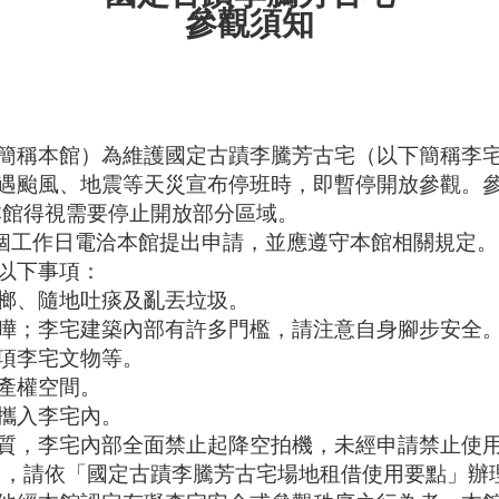
參觀須知
簡稱本館）為維護國定古蹟李騰芳古宅（以下簡稱李
遇颱風、地震等天災宣布停班時，即暫停開放參觀。
本館得視需要停止開放部分區域。
5個工作日電洽本館提出申請，並應遵守本館相關規定。
以下事項：
榔、隨地吐痰及亂丟垃圾。
嘩；李宅建築內部有許多門檻，請注意自身腳步安全
項李宅文物等。
產權空間。
攜入李宅內。
質，李宅內部全面禁止起降空拍機，未經申請禁止使
用，請依「國定古蹟李騰芳古宅場地租借使用要點」辦