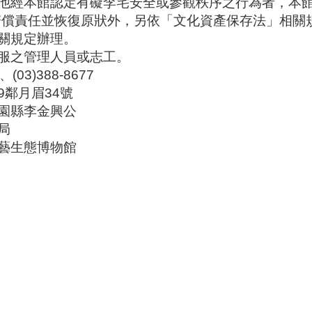
他經本館認定有礙李宅安全或參觀秩序之行為者，本
賠償責任並恢復原狀外，另依「文化資產保存法」相關
關規定辦理。
服之管理人員或志工。
03)388-8677
鄰月眉34號
園縣李金興公
局
藝生態博物館