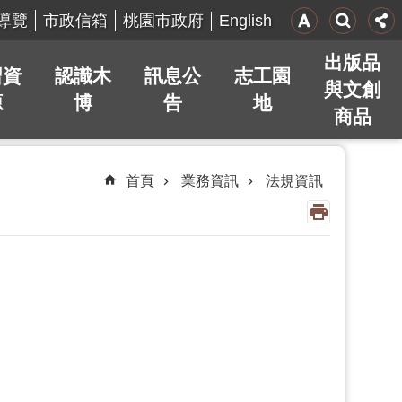
English
導覽
市政信箱
桃園市政府
出版品
習資
認識木
訊息公
志工園
與文創
源
博
告
地
商品
首頁
業務資訊
法規資訊