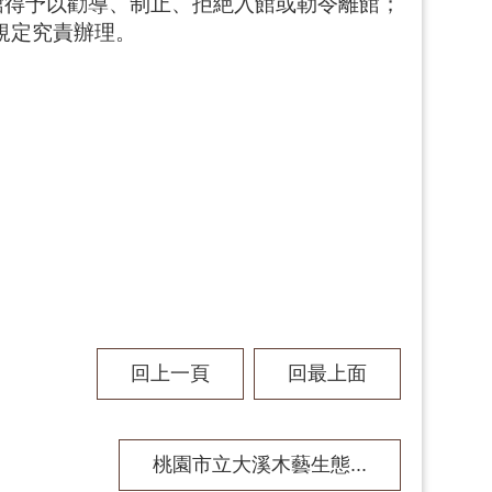
館得予以勸導、制止、拒絶入館或勒令離館；
規定究責辦理。
回上一頁
回最上面
桃園市立大溪木藝生態...