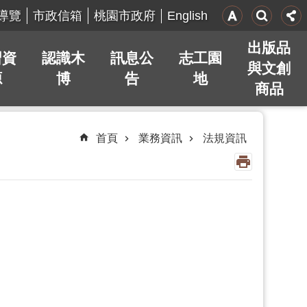
English
導覽
市政信箱
桃園市政府
出版品
習資
認識木
訊息公
志工園
與文創
源
博
告
地
商品
首頁
業務資訊
法規資訊