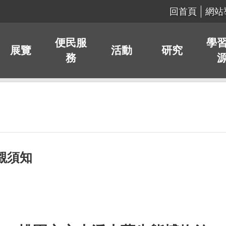
回首頁
網站
便民服
學
展覽
活動
研究
務
觀須知