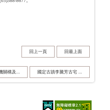
(03)388-8677
。
回上一頁
回最上面
關構及...
國定古蹟李騰芳古宅 ...