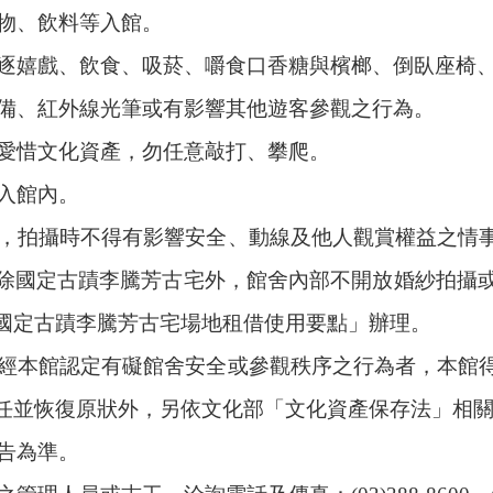
物、飲料等入館。
逐嬉戲、飲食、吸菸、嚼食口香糖與檳榔、倒臥座椅
備、紅外線光筆或有影響其他遊客參觀之行為。
愛惜文化資產，勿任意敲打、攀爬。
入館內。
，拍攝時不得有影響安全、動線及他人觀賞權益之情
除國定古蹟李騰芳古宅外，館舍內部不開放婚紗拍攝
國定古蹟李騰芳古宅場地租借使用要點」
辦理。
經本館認定有礙館舍安全或參觀秩序之行為者，本館
任並恢復原狀外，另依文化部「文化資產保存法」相
告為準。