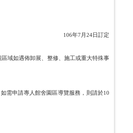
106
年
7
月
24
日訂定
。
觀區域如遇佈卸展、整修、施工或重大特殊事
。
如需申請專人館舍園區導覽服務，則請於
10