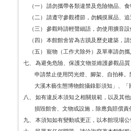
（一）
請勿攜帶各類違禁及危險物品、食
（二）
請遵守參觀禮節，勿觸摸展品、追
（三）
參觀時請輕聲細語，勿使用擴音設
（四）
本館館舍皆為古蹟及歷史建築，請
（五）
寵物（工作犬除外）及單車請勿攜
七、
為避免危險、保護文物並維護參觀品質
申請禁止使用閃光燈、腳架、自拍棒。
大溪木藝生態博物館
攝錄影須知」、
「
八、
如有違反本須知之相關規範，以及其他
損毀館舍、文物或設施，除應負賠償責
九、
本須知如有變動或更正，以本館現場公