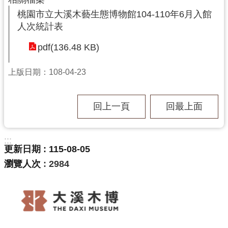
民
桃園市立大溪木藝生態博物館104-110年6月入館
服
人次統計表
務
pdf(136.48 KB)
活
動
上版日期：108-04-23
研
究
回上一頁
回最上面
學
習
:::
資
更新日期
115-08-05
源
瀏覽人次
2984
認
識
木
博