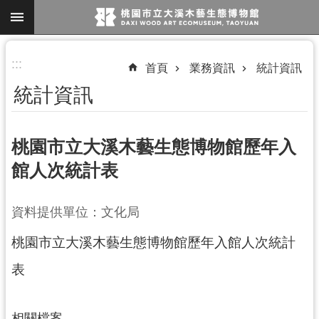
跳到主要內容區塊
進
:::
首頁
業務資訊
統計資訊
階
統計資訊
搜
尋
桃園市立大溪木藝生態博物館歷年入
館人次統計表
參
觀
資料提供單位：文化局
資
訊
桃園市立大溪木藝生態博物館歷年入館人次統計
展
表
覽
便
相關檔案