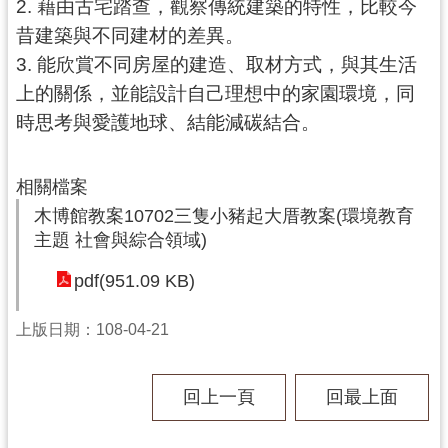
2. 藉由古宅踏查，觀察傳統建築的特性，比較今
民
昔建築與不同建材的差異。
服
務
3. 能欣賞不同房屋的建造、取材方式，與其生活
上的關係，並能設計自己理想中的家園環境，同
活
時思考與愛護地球、結能減碳結合。
動
研
相關檔案
究
木博館教案10702三隻小豬起大厝教案(環境教育
學
主題 社會與綜合領域)
習
資
pdf(951.09 KB)
源
上版日期：108-04-21
認
識
木
回上一頁
回最上面
博