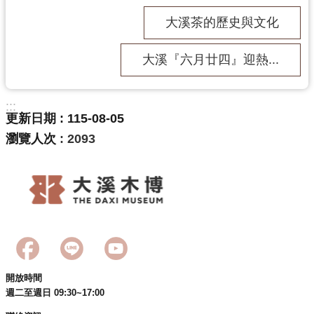
訊
大溪茶的歷史與文化
息
公
告
大溪『六月廿四』迎熱...
志
工
:::
更新日期
115-08-05
園
地
瀏覽人次
2093
出
版
品
與
文
創
商
開放時間
品
週二至週日 09:30~17:00