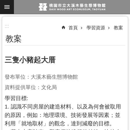
跳到主要內容區塊
進
:::
首頁
學習資源
教案
階
教案
搜
尋
三隻小豬起大厝
參
發布單位：大溪木藝生態博物館
觀
資料提供單位：文化局
資
訊
學習目標:
1. 認識不同房屋的建造材料、以及為何會被取用
展
的原因，例如：地理環境、技術發展等因素；並
覽
利用「就地取材」的觀念，達到減廢的目標。
便