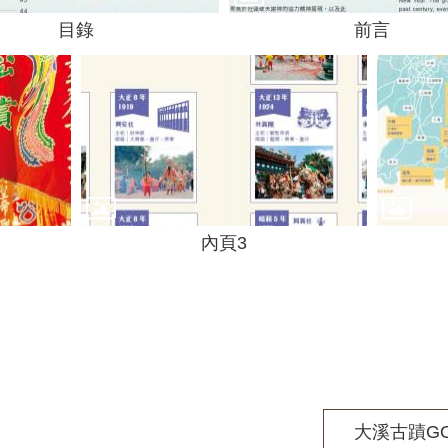
目錄
前言
內頁3
大溪古蹟GO 