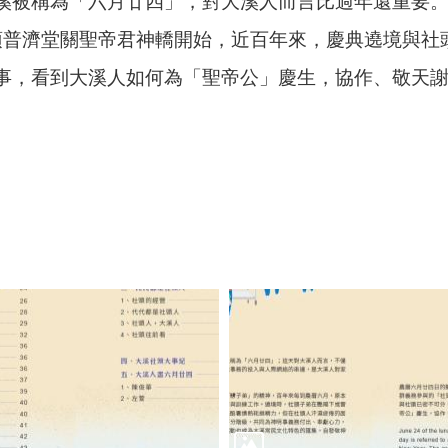
溪被稱為「六月廿四」，對大溪人而言比過年還重要
第一頂普濟堂關聖帝君神轎開始，近百年來，慶典遶境與
事，看到大溪人如何為「聖帝公」慶生，協作、敬天