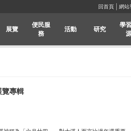
回首頁
網站
便民服
學
展覽
活動
研究
務
展覽專輯