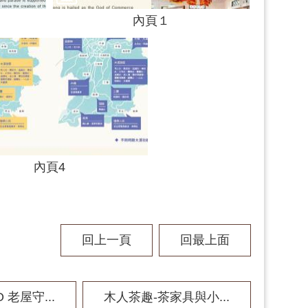
內頁１
內頁4
回上一頁
回最上面
老屋守...
木人茶趣-茶家具與小...