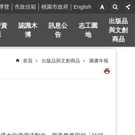
English
導覽
市政信箱
桃園市政府
出版品
習資
認識木
訊息公
志工園
與文創
源
博
告
地
商品
首頁
出版品與文創商品
圖書年報