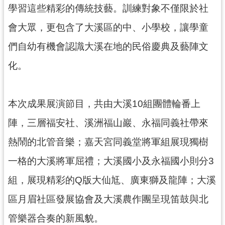
訊
學習這些精彩的傳統技藝。訓練對象不僅限於社
息
會大眾，更包含了大溪區的中、小學校，讓學童
公
告
們自幼有機會認識大溪在地的民俗慶典及藝陣文
志
化。
工
園
地
本次成果展演節目，共由大溪10組團體輪番上
出
陣，三層福安社、溪洲福山巖、永福同義社帶來
版
熱鬧的北管音樂；嘉天宮同義堂將軍組展現獨樹
品
與
一格的大溪將軍屈禮；大溪國小及永福國小則分3
文
創
組，展現精彩的Q版大仙尪、廣東獅及龍陣；大溪
商
區月眉社區發展協會及大溪農作團呈現笛鼓與北
品
管樂器合奏的新風貌。