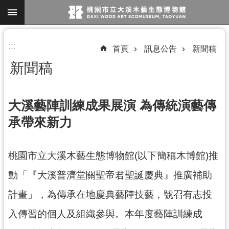
跳到主要內容區塊
進
:::
首頁
訊息公告
新聞稿
階
新聞稿
搜
尋
大溪藝陣訓練成果展演 為傳統演藝傳
承帶來新力
參
觀
桃園市立大溪木藝生態博物館(以下簡稱木博館)推
資
訊
動「『大溪普濟堂關聖帝君聖誕慶典』推廣補助
展
計畫」，為傳承在地慶典藝陣技藝，號召有志投
覽
入傳習的個人及組織參與。本年度藝陣訓練成
便