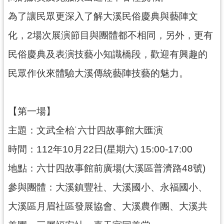
g
l
為了讓民眾更深入了解大溪民俗慶典與藝陣文
i
s
化，2場次展演節目與團體都不相同，另外，更有
h
民俗慶典及表演技藝小知識橋段，歡迎有興趣的
隱
私
民眾作伙來體驗大溪傳統藝陣技藝的魅力。
權
政
策
【第一場】
網
主題：文武全枱˙六廿四故事館大匯演
站
安
時間：112年10月22日(星期六) 15:00-17:00
全
政
地點：六廿四故事館前廣場(大溪區普濟路48號)
策
參與團體：大溪鎮豐社、大溪國小、永福國小、
政
府
大溪區月眉社區發展協會、大溪農作團、大溪共
網
站