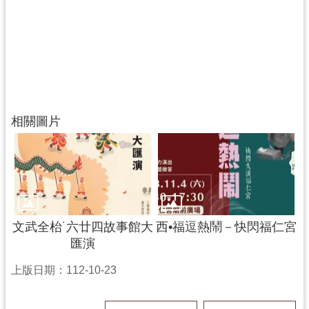
相關圖片
文武全枱˙六廿四故事館大
西•福逗熱鬧－快閃福仁宮
匯演
上版日期：112-10-23