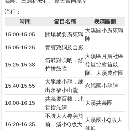
義團、三層福安社、嘉天宮同義堂
資
流程：
料
開
時間
節目名稱
表演團體
放
宣
大溪國小廣東獅
15:00-15:05
開場就要廣東獅
告
陣
15:05-15:25
貴賓致詞及合影
大溪區月眉社區
笛鼓對嗩吶．絲
15:25-15:38
發展協會笛鼓
竹拼鼓吹
隊、大溪農作團
大龍練小龍．練
15:40-15:55
永福國小龍陣
出永福小山龍
共義慶百載．北
16:00-16:15
大溪共義團
管搶先練
不讓大人專美於
大溪國小Q版大
16:20-16:35
前．溪小Q版大
仙尪