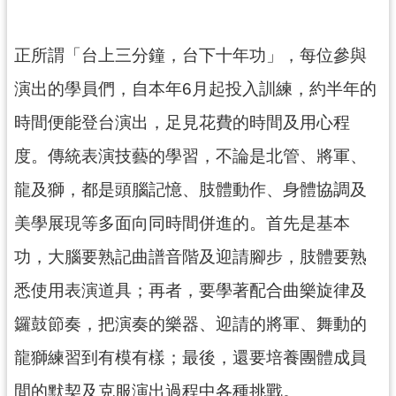
回
首
頁
正所謂「台上三分鐘，台下十年功」，每位參與
網
演出的學員們，自本年6月起投入訓練，約半年的
站
導
時間便能登台演出，足見花費的時間及用心程
覽
度。傳統表演技藝的學習，不論是北管、將軍、
市
龍及獅，都是頭腦記憶、肢體動作、身體協調及
政
信
美學展現等多面向同時間併進的。首先是基本
箱
功，大腦要熟記曲譜音階及迎請腳步，肢體要熟
桃
園
悉使用表演道具；再者，要學著配合曲樂旋律及
市
政
鑼鼓節奏，把演奏的樂器、迎請的將軍、舞動的
府
龍獅練習到有模有樣；最後，還要培養團體成員
E
n
間的默契及克服演出過程中各種挑戰。