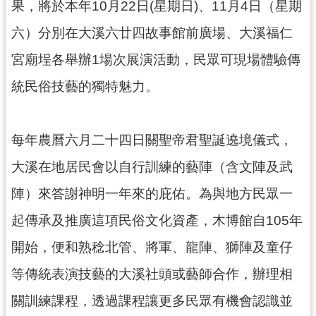
果，將於本年10月22日(星期日)、11月4日（星期
民
服
六）分別在大溪六廿四故事館前廣場、大溪福仁
務
宮廟埕各舉辦1場次展演活動，民眾可現場體驗傳
活
統民俗技藝的獨特魅力。
動
研
究
每年農曆六月二十四日關聖帝君聖誕遶境儀式，
學
大溪在地居民會以自行訓練的藝陣（含文陣及武
習
陣）來答謝神明一年來的庇佑。為與地方民眾一
資
源
起傳承及推廣這項民俗文化資產，木博館自105年
認
開始，便和熟稔北管、將軍、龍陣、獅陣及童仔
識
等傳統表演技藝的大溪社頭或藝師合作，辦理相
木
博
關訓練課程，透過課程讓更多民眾有機會認識並