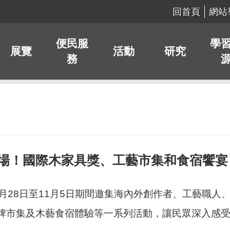
回首頁
網站
便民服
學
展覽
活動
研究
務
8日登場！國際木家具獎、工藝市集和食宿饗
月28日至11月5日期間邀集海內外創作者、工藝職
牌市集及木藝食宿體驗等一系列活動，讓民眾深入感