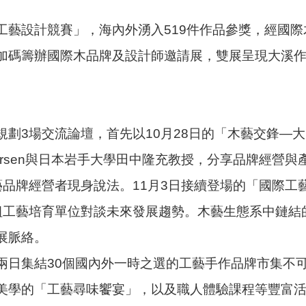
藝設計競賽」，海內外湧入519件作品參獎，經國際
加碼籌辦國際木品牌及設計師邀請展，雙展呈現大溪
劃3場交流論壇，首先以10月28日的「木藝交鋒—
lst Pedersen與日本岩手大學田中隆充教授，分享品牌
藝品牌經營者現身說法。11月3日接續登場的「國際工
組工藝培育單位對談未來發展趨勢。木藝生態系中鏈結
展脈絡。
兩日集結30個國內外一時之選的工藝手作品牌市集不可
美學的「工藝尋味饗宴」，以及職人體驗課程等豐富活