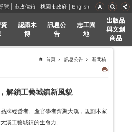
English
導覽
市政信箱
桃園市政府
出版品
習資
認識木
訊息公
志工園
與文創
源
博
告
地
商品
首頁
訊息公告
新聞稿
宴，解鎖工藝城鎮新風貌
人、品牌經營者、產官學者齊聚大溪，規劃木家
受大溪工藝城鎮的生命力。