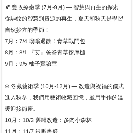
g
l
🍂 豐收療癒季 (7月-9月) — 智慧與再生的探索
i
s
從驅蚊的智慧到資源的再生，夏天和秋天是學習
h
自然妙方的季節！
隱
7月：7/4 嗡嗡退散！青草戰鬥包
私
權
8月：8/1 『艾』爸爸青草按摩槌
政
策
9月：9/5 柚子實驗室
網
站
安
❄️ 冬藏藝術季 (10月-12月) — 改造與祝福的儀式
全
政
進入秋冬，我們用藝術收藏回憶，並用手作的溫
策
暖迎接節慶。
政
10月：10/3 舊罐改造：多肉小森林
府
網
11月：11/7 銀脈書籤
站