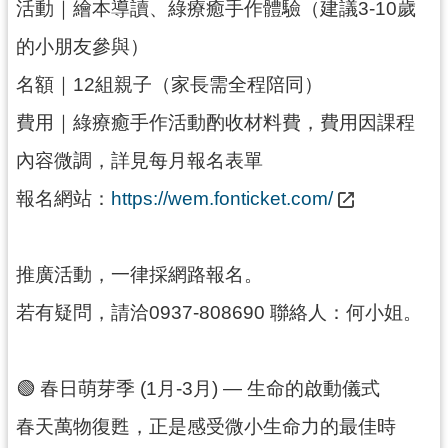
活動｜繪本導讀、綠療癒手作體驗（建議3-10歲
訊
息
的小朋友參與）
公
告
名額｜12組親子（家長需全程陪同）
費用｜綠療癒手作活動酌收材料費，費用因課程
志
工
內容微調，詳見每月報名表單
園
地
報名網站：
https://wem.fonticket.com/
出
版
推廣活動，一律採網路報名。
品
與
若有疑問，請洽0937-808690 聯絡人：何小姐。
文
創
商
🟢 春日萌芽季 (1月-3月) — 生命的啟動儀式
品
春天萬物復甦，正是感受微小生命力的最佳時