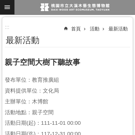
跳到主要內容區塊
進
:::
首頁
活動
最新活動
階
最新活動
搜
尋
親子空間大樹下聽故事
參
發布單位：教育推廣組
觀
資料提供單位：文化局
資
訊
主辦單位：木博館
展
活動地點：親子空間
覽
活動日期(起)：111-11-01 00:00
便
活動日期(迄)：117-12-31 00:00