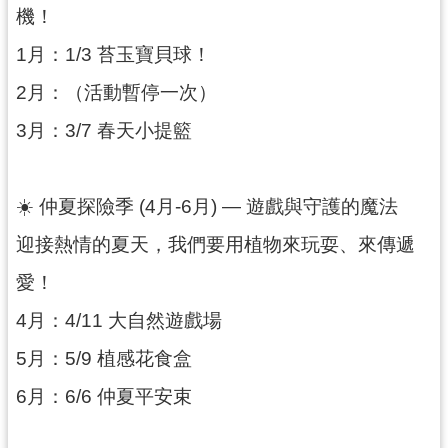
回
機！
首
1月：1/3 苔玉寶貝球！
頁
2月：（活動暫停一次）
網
站
3月：3/7 春天小提籃
導
覽
市
☀️ 仲夏探險季 (4月-6月) — 遊戲與守護的魔法
政
信
迎接熱情的夏天，我們要用植物來玩耍、來傳遞
箱
愛！
桃
園
4月：4/11 大自然遊戲場
市
政
5月：5/9 植感花食盒
府
6月：6/6 仲夏平安束
E
n