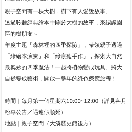
民
服
親子空間有一棵大樹，樹下有人愛說故事。
務
透過聆聽經典繪本中關於大樹的故事，來認識園
活
區的樹朋友～
動
年度主題「森林裡的四季探險」，帶領親子透過
研
「綠繪本演奏」和「綠療癒手作」，探索大自然
究
最奧妙的四季魔法！一起將植物變成玩具、將大
學
習
自然變成藝術，開啟一整年的綠色療癒旅程！
資
源
時間｜每月第一個星期六10:00~12:00（詳見各月
認
識
粉專公告／遇連假順延）
木
博
地點｜親子空間（大溪歷史館後方）