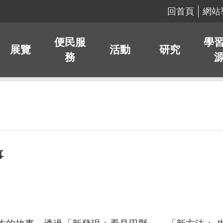
回首頁
網站
便民服
學
展覽
活動
研究
務
事