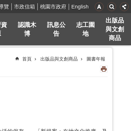
English
導覽
市政信箱
桃園市政府
出版品
習資
認識木
訊息公
志工園
與文創
源
博
告
地
商品
首頁
出版品與文創商品
圖書年報