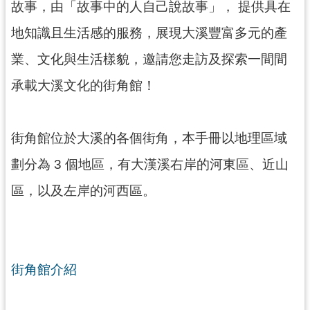
故事，由「故事中的人自己說故事」， 提供具在
民
服
地知識且生活感的服務，展現大溪豐富多元的產
務
業、文化與生活樣貌，邀請您走訪及探索一間間
活
承載大溪文化的街角館！
動
研
究
街角館位於大溪的各個街角，本手冊以地理區域
學
劃分為 3 個地區，有大漢溪右岸的河東區、近山
習
區，以及左岸的河西區。
資
源
認
識
街角館介紹
木
博