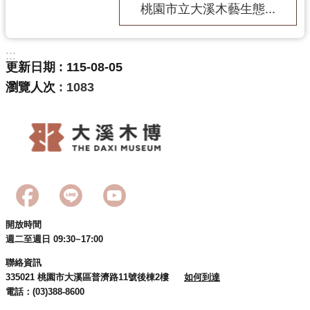
g
桃園市立大溪木藝生態...
l
i
s
h
:::
更新日期
115-08-05
隱
瀏覽人次
1083
私
權
政
策
網
站
安
全
政
開放時間
策
週二至週日 09:30~17:00
聯絡資訊
政
335021 桃園市大溪區普濟路11號後棟2樓
如何到達
府
電話：(03)388-8600
網
站