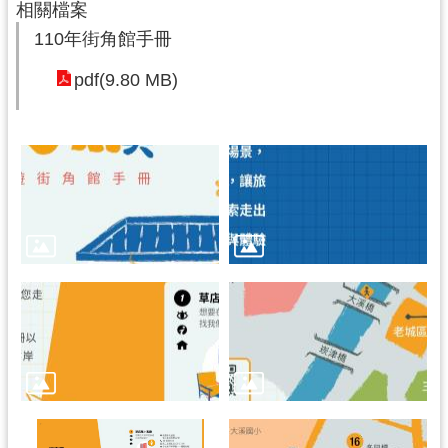
相關檔案
訊
息
110年街角館手冊
公
pdf(9.80 MB)
告
志
工
園
地
出
版
品
與
文
創
商
品