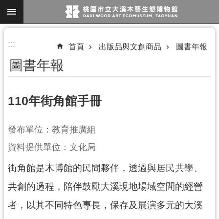
跳到主要內容區塊
進
:::
首頁
出版品與文創商品
圖書年報
階
圖書年報
搜
尋
110年街角館手冊
參
發布單位：教育推廣組
觀
資料提供單位：文化局
資
訊
街角館是木博館的民間夥伴，透過與居民共學、
展
共創的過程，陪伴鼓勵大溪現地場域空間的經營
覽
者，以其不同特色專長，保存及展演多元的大溪
便