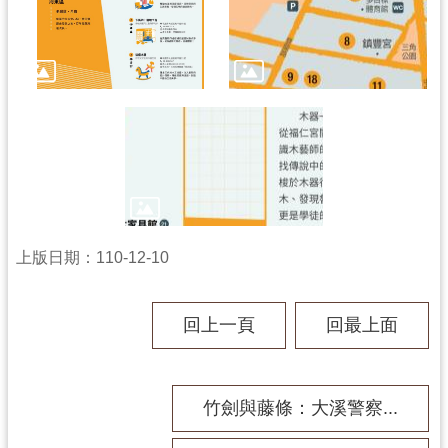
回
首
頁
網
站
導
覽
市
政
信
箱
上版日期：110-12-10
桃
園
回上一頁
回最上面
市
政
府
竹劍與藤條：大溪警察...
E
n