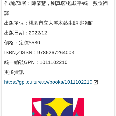
訊
作/編/譯者：陳倩慧，劉真蓉/包叔平/統一數位翻
息
譯
公
告
出版單位：桃園市立大溪木藝生態博物館
志
出版日期：2022/12
工
價格：定價$580
園
地
ISBN／ISSN：9786267264003
出
統一編號GPN：1011102210
版
更多資訊
品
與
https://gpi.culture.tw/books/1011102210
文
創
商
品