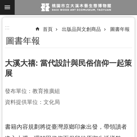
跳到主要內容區塊
進
:::
首頁
出版品與文創商品
圖書年報
階
圖書年報
搜
尋
大溪大禧: 當代設計與民俗信仰一起策
展
參
觀
發布單位：教育推廣組
資
訊
資料提供單位：文化局
展
覽
書籍內容規劃將從臺灣原鄉印象出發，帶領讀者
便