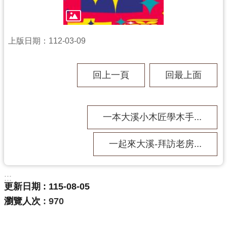
回
首
頁
上版日期：112-03-09
網
站
導
回上一頁
回最上面
覽
市
政
一本大溪小木匠學木手...
信
箱
一起來大溪-拜訪老房...
桃
園
市
:::
政
更新日期
115-08-05
府
瀏覽人次
970
E
n