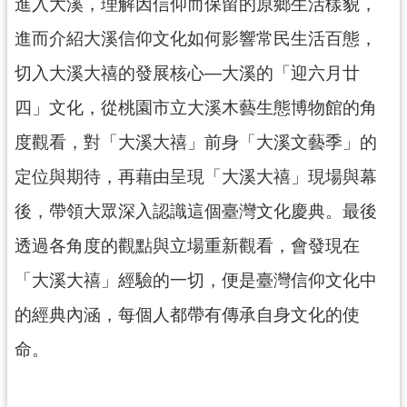
進入大溪，理解因信仰而保留的原鄉生活樣貌，
民
服
進而介紹大溪信仰文化如何影響常民生活百態，
務
切入大溪大禧的發展核心—大溪的「迎六月廿
活
四」文化，從桃園市立大溪木藝生態博物館的角
動
度觀看，對「大溪大禧」前身「大溪文藝季」的
研
究
定位與期待，再藉由呈現「大溪大禧」現場與幕
後，帶領大眾深入認識這個臺灣文化慶典。最後
學
習
透過各角度的觀點與立場重新觀看，會發現在
資
源
「大溪大禧」經驗的一切，便是臺灣信仰文化中
的經典內涵，每個人都帶有傳承自身文化的使
認
識
命。
木
博