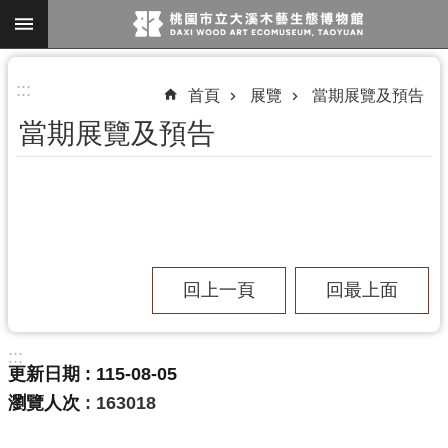
跳到主要內容區塊
進
:::
首頁
展覽
當期展覽及預告
階
當期展覽及預告
搜
尋
參
觀
回上一頁
回最上面
資
訊
:::
展
更新日期
115-08-05
覽
瀏覽人次
163018
便