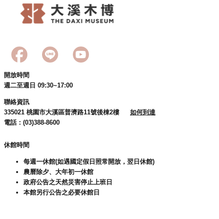
民
服
務
活
動
開放時間
研
週二至週日 09:30~17:00
究
聯絡資訊
335021 桃園市大溪區普濟路11號後棟2樓
如何到達
學
電話：(03)388-8600
習
資
休館時間
源
每週一休館(如遇國定假日照常開放，翌日休館)
認
農曆除夕、大年初一休館
識
政府公告之天然災害停止上班日
木
本館另行公告之必要休館日
博