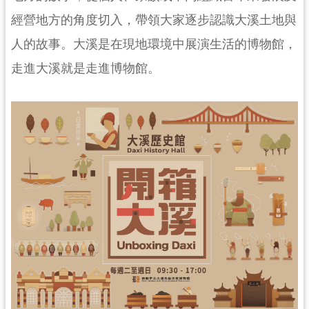
民
經營地方的角度切入，帶領大家逐步認識大溪土地與
服
務
人的故事。大溪是在現地環境中展演生活的博物館，
走進大溪就是走進博物館。
活
動
研
究
學
習
資
源
認
識
木
博