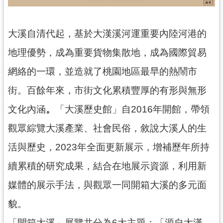
訊
息
公
大溪自清代起，基於大漢溪河運重要內陸河港的
告
地理優勢，成為重要貨物集散地，成為國際貿易
志
網絡的一環，並造就了桃園地區最早的熱鬧市
工
園
街。百餘年來，市街文化累積豐厚的有形與無形
地
文化內涵
。
「大溪歷史館」自2016年開館，帶領
出
觀眾綜覽大溪產業、社會民俗，敘說大溪人的生
版
品
活與歷史，2023年全面更新展示，增補歷年所持
與
文
續累積的研究成果，結合在地展示資源，利用新
創
媒體的展示手法，與觀眾一同開箱大溪的多元面
商
品
貌。
「開箱大溪」展覽共分為6大主題：「源自大漢