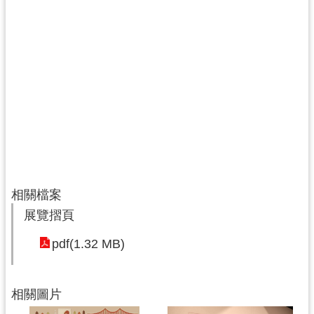
資
料
開
放
宣
告
相關檔案
展覽摺頁
pdf(1.32 MB)
相關圖片