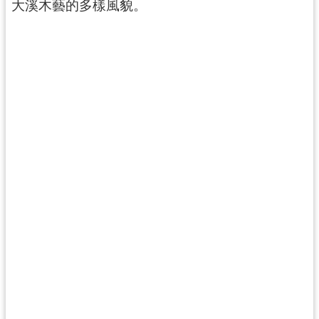
g
大溪木藝的多樣風貌。
l
i
s
h
隱
私
權
政
策
網
站
安
全
政
策
政
府
網
站