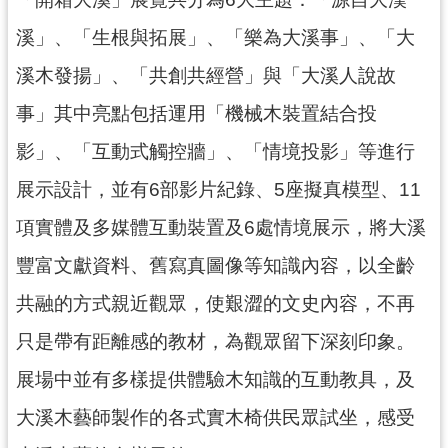
回
首
溪」、「生根與拓展」、「樂為大溪事」、「大
頁
溪木發揚」、「共創共經營」與「大溪人說故
網
事」其中亮點包括運用「機械木裝置結合投
站
導
影」、「互動式觸控牆」、「情境投影」等進行
覽
展示設計，並有6部影片紀錄、5座擬真模型、11
市
政
項實體及多媒體互動裝置及6處情境展示，將大溪
信
箱
豐富文獻資料、舊寫真圖像等知識內容，以全齡
桃
共融的方式親近觀眾，使艱澀的文史內容，不再
園
市
只是帶有距離感的教材，為觀眾留下深刻印象。
政
府
展場中並有多樣提供體驗木知識的互動教具，及
E
大溪木藝師製作的各式實木椅供民眾試坐，感受
n