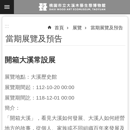
跳到主要內容區塊
進
:::
首頁
展覽
當期展覽及預告
階
當期展覽及預告
搜
尋
開箱大溪常設展
參
展覽地點：大溪歷史館
觀
展覽期間起：112-10-20 00:00
資
訊
展覽期間訖：118-12-01 00:00
簡介：
展
覽
「開箱大溪」，看見大溪如何發展、大溪人如何經營
便
地方的故事，從個人、家族或不同組織百年來發展及