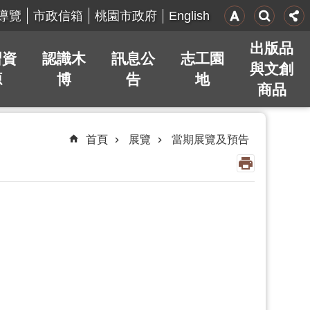
English
導覽
市政信箱
桃園市政府
出版品
習資
認識木
訊息公
志工園
與文創
源
博
告
地
商品
首頁
展覽
當期展覽及預告