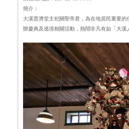
簡介：
大溪普濟堂主祀關聖帝君，為在地居民重要的
辦慶典及遶境相關活動，熱鬧非凡有如「大溪