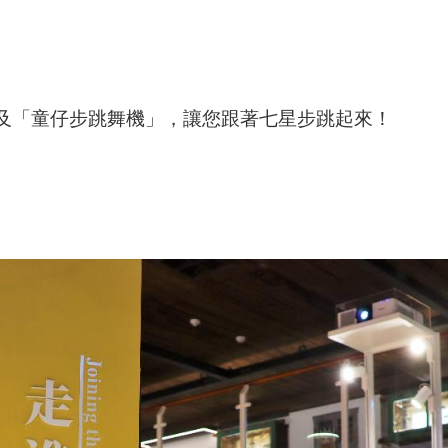
及「童仔步跳舞機」，讓您跟著七星步跳起來！