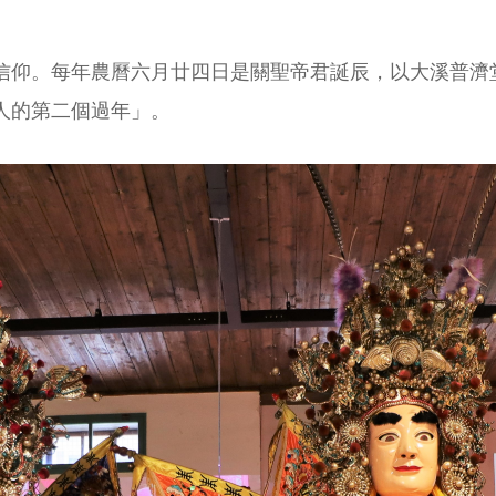
信仰。每年農曆六月廿四日是關聖帝君誕辰，以大溪普濟
人的第二個過年」。