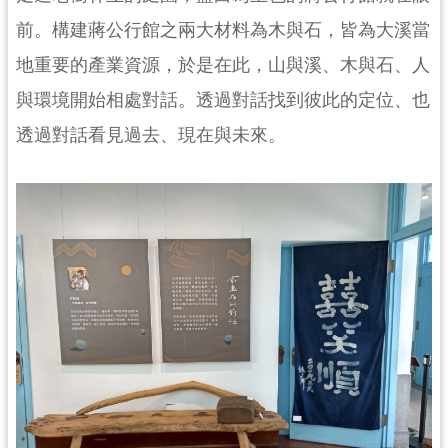
民
前。構建蔣公行館之兩大材料為木與石，皆為大溪當
服
務
地重要的產業資源，於是在此，山與溪、木與石、人
與環境開始相處對話。透過對話找到彼此的定位、也
活
動
透過對話看見過去、現在與未來。
研
究
學
習
資
源
認
識
木
博