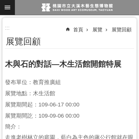
跳到主要內容區塊
進
:::
首頁
展覽
展覽回顧
階
展覽回顧
搜
尋
木與石的對話—木生活館開館特展
參
發布單位：教育推廣組
觀
展覽地點：木生活館
資
訊
展覽期間起：109-06-17 00:00
展
展覽期間訖：109-09-06 00:00
覽
簡介：
便
走進老樹林立的庭園，藍白為主色的蔣公行館就在眼