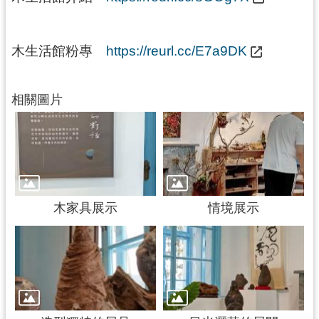
回
首
頁
木生活館粉專
https://reurl.cc/E7a9DK
網
站
導
相關圖片
覽
市
政
信
箱
木家具展示
情境展示
桃
園
市
政
府
E
n