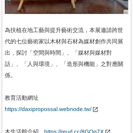
訊
息
公
告
為扶植在地工藝與提升藝術交流，本展邀請跨世
志
代的七位藝術家以木材與石材為媒材創作共同展
工
園
出，探討「空間與時間」、「媒材與媒材對
地
話」、「人與環境」、「造形與機能」之對應關
出
係。
版
品
與
教育活動網址
文
創
https://daxipropossal.webnode.tw/
商
品
木生活館介紹
https://reurl.cc/8GOg7X