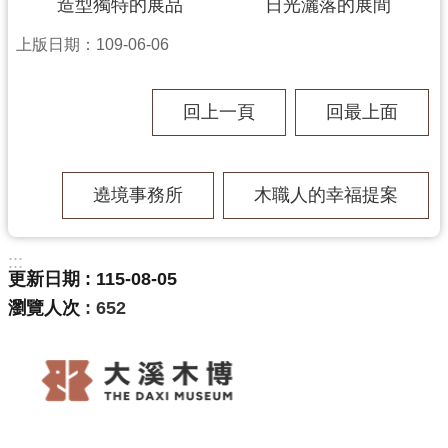
g
造型獨特的展品
日光灑落的展間
l
i
上版日期：109-06-06
s
h
回上一頁
回最上面
隱
私
權
政
遶境事務所
木職人的幸福提案
策
網
站
:::
更新日期
115-08-05
安
全
瀏覽人次
652
政
策
政
府
網
站