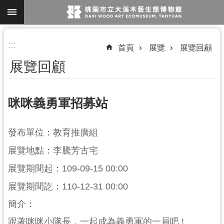
跳到主要內容區塊
進
:::
首頁
展覽
展覽回顧
階
展覽回顧
搜
尋
咪咪義勇軍招募站
參
發布單位：教育推廣組
觀
展覽地點：李騰芳古宅
資
訊
展覽期間起：109-09-15 00:00
展
展覽期間訖：110-12-31 00:00
覽
簡介：
便
跟著咪咪小隊長，一起成為義勇軍的一員吧 !