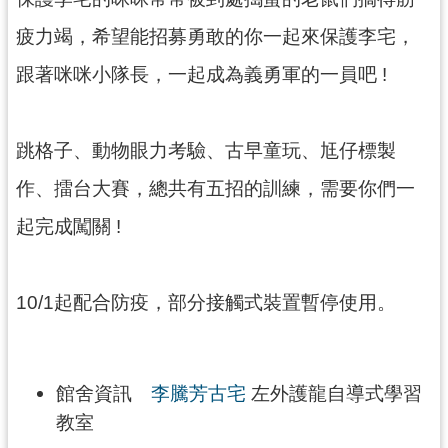
訊
息
疲力竭，希望能招募勇敢的你一起來保護李宅，
公
跟著咪咪小隊長，一起成為義勇軍的一員吧 !
告
志
工
跳格子、動物眼力考驗、古早童玩、尪仔標製
園
作、擂台大賽，總共有五招的訓練，需要你們一
地
起完成闖關 !
出
版
品
10/1起配合防疫，部分接觸式裝置暫停使用。
與
文
創
商
館舍資訊
李騰芳古宅
左外護龍自導式學習
品
教室