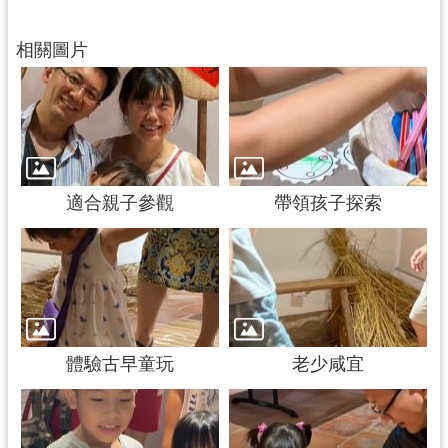
回
首
相關圖片
頁
網
站
導
覽
市
適合親子參觀
帶領孩子探索
政
信
箱
桃
園
市
政
體驗古早童玩
老少咸宜
府
E
n