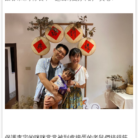
民
服
務
活
動
研
究
學
習
資
源
認
識
木
博
保護李宅的咪咪常常被到處搗蛋的老鼠們搞得筋