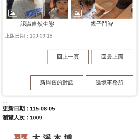
g
l
i
s
h
認識自然生態
親子鬥智
上版日期：109-09-15
隱
私
權
政
回上一頁
回最上面
策
網
站
新與舊的對話
遶境事務所
安
全
政
:::
策
更新日期
115-08-05
瀏覽人次
1009
政
府
網
站