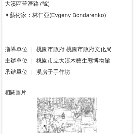
g
大溪區普濟路7號)
l
i
✦藝術家：林仁亞(Evgeny Bondarenko)
s
h
＿＿＿＿＿＿＿
隱
私
權
指導單位 ｜ 桃園市政府 桃園市政府文化局
政
主辦單位 ｜ 桃園市立大溪木藝生態博物館
策
承辦單位 ｜ 溪房子手作坊
網
站
安
全
相關圖片
政
策
政
府
網
站