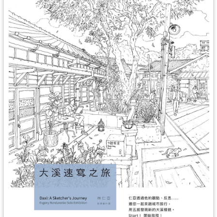
民
服
務
活
動
研
究
學
習
資
源
認
識
木
博