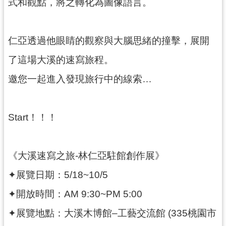
式和觀點，將之轉化為圖像語言。
回
首
頁
仁亞透過他眼睛的觀察與大腦思緒的撞擊，展開
網
站
了這場大溪的速寫旅程。
導
覽
邀您一起進入發現旅行中的線索…
市
政
Start！！！
信
箱
桃
《大溪速寫之旅-林仁亞駐館創作展》
園
市
✦展覽日期：5/18~10/5
政
府
✦開放時間：AM 9:30~PM 5:00
E
✦展覽地點：大溪木博館–工藝交流館 (335桃園市
n