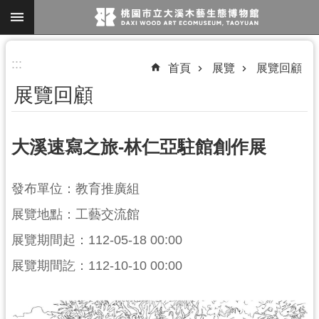
跳到主要內容區塊
進
:::
首頁
展覽
展覽回顧
階
展覽回顧
搜
尋
大溪速寫之旅-林仁亞駐館創作展
參
發布單位：教育推廣組
觀
展覽地點：工藝交流館
資
訊
展覽期間起：112-05-18 00:00
展
展覽期間訖：112-10-10 00:00
覽
便