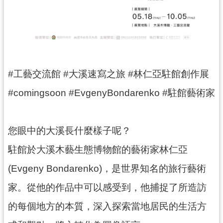
訊
息
公
告
志
工
#工藝交流館 #大溪速寫之旅 #林仁亞駐館創作展
園
#comingsoon #EvgenyBondarenko #駐館藝術家
地
出
版
您眼中的大溪長什麼樣子呢？
品
駐館於大溪木藝生態博物館的藝術家林仁亞
與
文
(Evgeny Bondarenko)，是世界知名的旅行藝術
創
家。從他的作品中可以感受到，他捕捉了所造訪
商
品
的每個地方的本質，深入探索當地居民的生活方