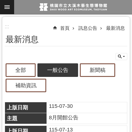
跳到主要內容區塊
進
:::
首頁
訊息公告
最新消息
階
最新消息
搜
尋
全部
一般公告
新聞稿
參
觀
補助資訊
資
訊
115-07-30
展
覽
8月開館公告
便
115-07-13