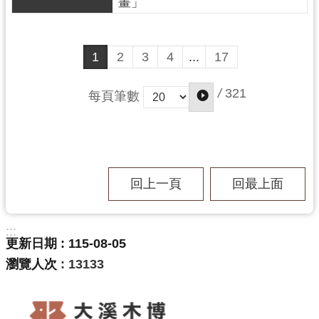
畫」
資
料
開
1
2
3
4
...
17
放
宣
告
/
321
每頁筆數
回上一頁
回最上面
:::
更新日期
115-08-05
瀏覽人次
13133