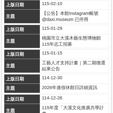
g
115-02-10
l
i
【公告】本館Instagram帳號
s
h
@daxi.museum 已停用
115-01-29
隱
私
桃園市立大溪木藝生態博物館
權
115年志工招募
政
策
115-01-15
網
工藝人才支持計畫｜第二期徵選
站
結果公告
安
全
114-12-30
政
策
2026年連假休館日詳細資訊
政
114-12-26
府
網
115年度「大溪文化推廣共學計
站