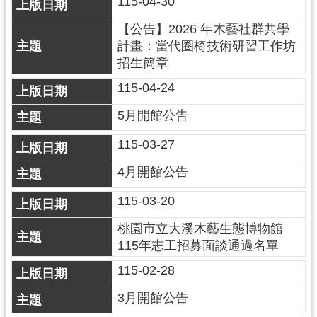
115-04-30
回
首
【公告】2026 年木藝社群共學
頁
計畫：當代圈椅技術研習工作坊
招生簡章
網
站
115-04-24
導
覽
5月開館公告
市
115-03-27
政
信
4月開館公告
箱
115-03-20
桃
園
桃園市立大溪木藝生態博物館
市
115年志工招募面談通過名單
政
府
115-02-28
E
3月開館公告
n