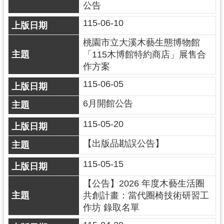
訊
公告
息
115-06-10
公
告
桃園市立大溪木藝生態博物館
「115木博館特約商店」展售合
志
作方案
工
115-06-05
園
地
6月開館公告
出
115-05-20
版
品
【出版品勘誤公告】
與
115-05-15
文
創
【公告】2026 年度木藝生活圈
商
共創計畫：當代圈椅技術研習工
品
作坊 錄取名單