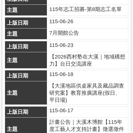
民
115年志工招募-第8期志工名單
服
務
115-06-26
活
7月開館公告
動
115-06-23
研
究
【2026西村塾在大溪｜地域構想
力】台日交流講座
學
115-06-18
習
資
【大溪地區供桌家具及藏品調查
源
研究案】教育推廣講座(假日、
平日場)
認
識
115-06-17
木
計畫公告｜大溪木博館【115年
博
度工藝人才支持計畫】徵選徵件