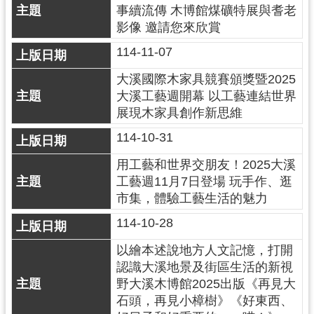
訊
事續流傳 木博館煤礦特展與耆老
息
影像 邀請您來欣賞
公
114-11-07
告
大溪國際木家具競賽頒獎暨2025
志
大溪工藝週開幕 以工藝連結世界
工
展現木家具創作新思維
園
地
114-10-31
用工藝和世界交朋友！2025大溪
出
工藝週11月7日登場 玩手作、逛
版
市集，體驗工藝生活的魅力
品
與
114-10-28
文
創
以繪本述說地方人文記憶，打開
商
認識大溪地景及街區生活的新視
品
野大溪木博館2025出版《再見大
石頭，再見小樟樹》《好東西、