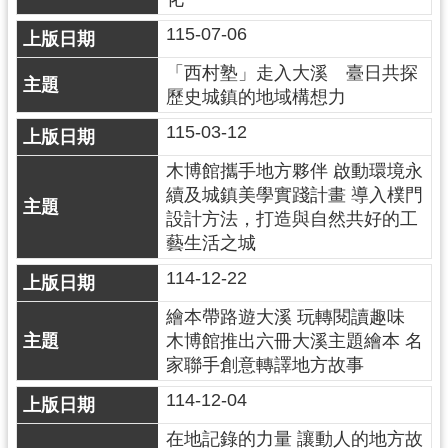
民
115-07-06
服
務
「西村塾」走入大溪 臺日共探
歷史城鎮的地域構想力
活
動
115-03-12
研
木博館攜手地方夥伴 啟動環境永
究
續及城鎮美學實踐計畫 導入樸門
設計方法，打造與自然共好的工
學
藝生活之城
習
114-12-22
資
源
繪本帶路遊大溪 玩轉閱讀趣味
木博館推出六冊大溪主題繪本 名
認
家聯手創意轉譯地方故事
識
木
114-12-04
博
在地記錄的力量 讓動人的地方故