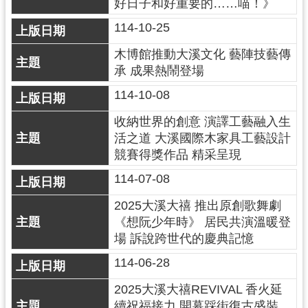
好日子和好重要的……喵！》
回
首
114-10-25
頁
木博館推動大溪文化 藝陣技藝傳
網
承 成果熱鬧登場
站
導
114-10-08
覽
收納世界的創意 演譯工藝融入生
市
活之道 大溪國際木家具工藝設計
政
競賽得獎作品 精采呈現
信
箱
114-07-08
桃
2025大溪大禧 推出原創歌舞劇
園
《想阮少年時》 居民共演溫暖登
市
場 訴說跨世代的慶典記憶
政
府
114-06-28
E
2025大溪大禧REVIVAL 香火延
n
續祝福接力 開幕踩街復古盛裝