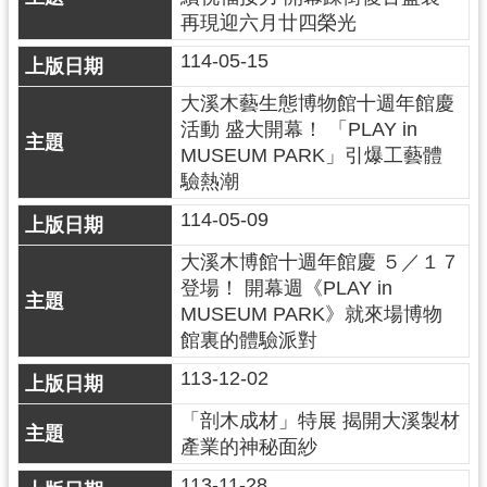
g
l
再現迎六月廿四榮光
i
114-05-15
s
h
大溪木藝生態博物館十週年館慶
隱
活動 盛大開幕！ 「PLAY in
私
MUSEUM PARK」引爆工藝體
權
驗熱潮
政
策
114-05-09
網
大溪木博館十週年館慶 ５／１７
站
登場！ 開幕週《PLAY in
安
MUSEUM PARK》就來場博物
全
館裏的體驗派對
政
策
113-12-02
政
「剖木成材」特展 揭開大溪製材
府
產業的神秘面紗
網
站
113-11-28