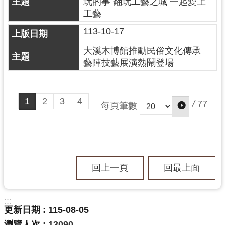
玩的事 翻玩工藝之城 一起愛上
工藝
113-10-17
大溪木博館推動民俗文化傳承
藝陣技藝展演熱鬧登場
1
2
3
4
/
77
每頁筆數
回上一頁
回最上面
:::
更新日期
115-08-05
瀏覽人次
13090