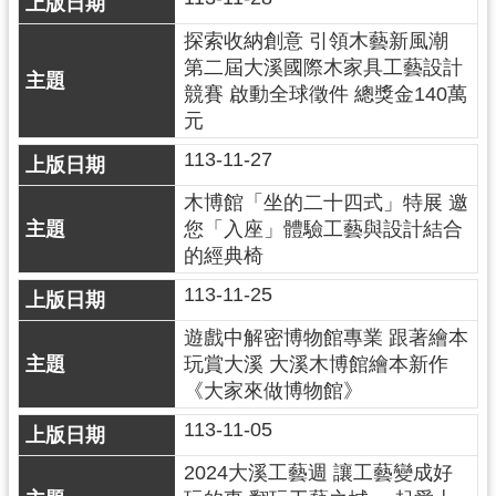
資
探索收納創意 引領木藝新風潮
料
開
第二屆大溪國際木家具工藝設計
放
競賽 啟動全球徵件 總獎金140萬
宣
元
告
113-11-27
木博館「坐的二十四式」特展 邀
您「入座」體驗工藝與設計結合
的經典椅
113-11-25
遊戲中解密博物館專業 跟著繪本
玩賞大溪 大溪木博館繪本新作
《大家來做博物館》
113-11-05
2024大溪工藝週 讓工藝變成好