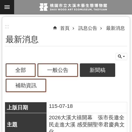
跳到主要內容區塊
進
:::
首頁
訊息公告
最新消息
階
最新消息
搜
尋
全部
一般公告
新聞稿
參
觀
補助資訊
資
訊
115-07-18
展
覽
2026大溪大禧開幕 張市長邀全
民走進大溪 感受關聖帝君慶典文
便
化