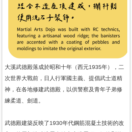
民
服
務
活
動
研
究
大溪武德殿落成於昭和十年（西元1935年），二
學
習
次世界大戰前，日人行軍國主義、提倡武士道精
資
神，在各地修建武德殿，以供警察及青年子弟修
源
練柔道、劍道。
認
識
木
武德殿建築反映了1930年代鋼筋混凝土技術的改
博