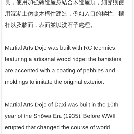
良，使用加強磚造屋身結合木造屋頂，細節則使
訊
息
用混凝土仿照木構件建造，例如入口的樑柱、欄
公
告
杆以及牆面，表面並以洗石子處理。
志
工
Martial Arts Dojo was built with RC technics,
園
地
featuring a artisanal wood ridge; the banisters
are accented with a coating of pebbles and
出
版
moldings to imitate the original exterior.
品
與
文
Martial Arts Dojo of Daxi was built in the 10th
創
商
year of the Shōwa Era (1935). Before WWII
品
erupted that changed the course of world