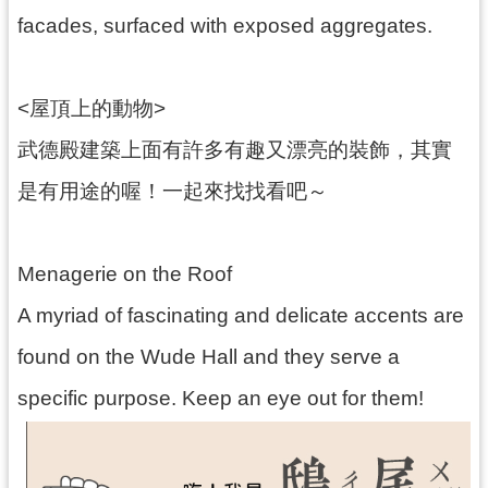
g
l
facades, surfaced with exposed aggregates.
i
s
h
<屋頂上的動物>
隱
武德殿建築上面有許多有趣又漂亮的裝飾，其實
私
權
是有用途的喔！一起來找找看吧～
政
策
網
Menagerie on the Roof
站
安
A myriad of fascinating and delicate accents are
全
政
found on the Wude Hall and they serve a
策
specific purpose. Keep an eye out for them!
政
府
網
站