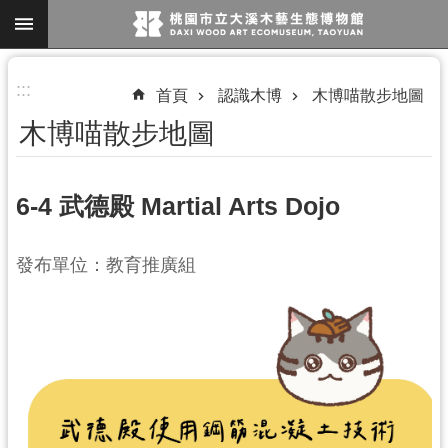
跳到主要內容區塊
進
:::
首頁
認識木博
木博喵散步地圖
階
木博喵散步地圖
搜
尋
6-4 武德殿 Martial Arts Dojo
參
發布單位：教育推廣組
觀
資
訊
展
覽
便