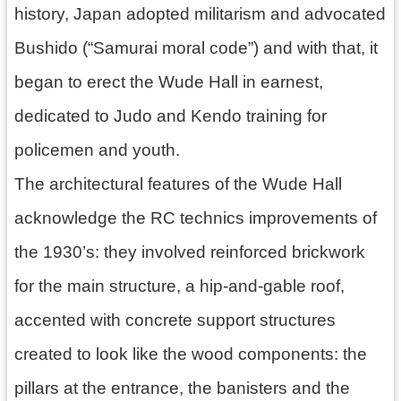
回
history, Japan adopted militarism and advocated
首
Bushido (“Samurai moral code”) and with that, it
頁
began to erect the Wude Hall in earnest,
網
站
dedicated to Judo and Kendo training for
導
覽
policemen and youth.
市
The architectural features of the Wude Hall
政
信
acknowledge the RC technics improvements of
箱
the 1930’s: they involved reinforced brickwork
桃
園
for the main structure, a hip-and-gable roof,
市
accented with concrete support structures
政
府
created to look like the wood components: the
E
pillars at the entrance, the banisters and the
n