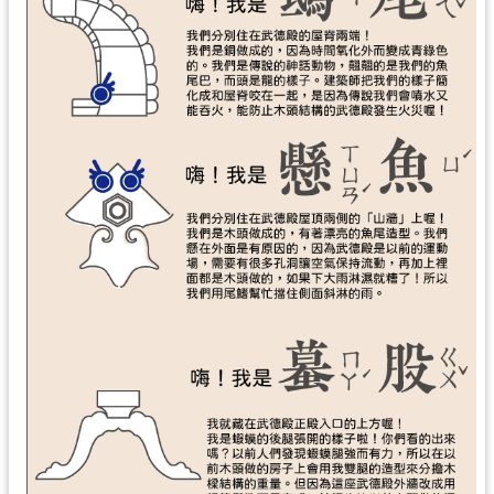
資
料
開
放
宣
告