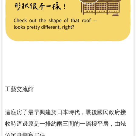
民
服
務
活
動
研
究
學
習
資
工藝交流館
源
認
這座房子最早興建於日本時代，戰後國民政府接
識
木
收時這邊原是一排約兩三間的一層樓平房，由幾
博
位單身警察居住。