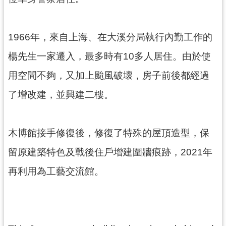
訊
息
公
1966年，來自上海、在大溪分局執行內勤工作的
告
楊先生一家遷入，最多時有10多人居住。由於使
志
工
用空間不夠，又加上颱風破壞，房子前後都經過
園
了增改建，並興建二樓。
地
出
版
木博館接手修復後，修復了特殊的屋頂造型，保
品
留原建築特色及戰後住戶增建圍牆痕跡，2021年
與
文
再利用為工藝交流館。
創
商
品