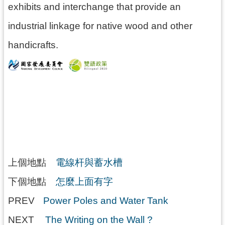
g
exhibits and interchange that provide an
l
i
industrial linkage for native wood and other
s
h
handicrafts.
隱
私
權
政
策
網
站
安
全
上個地點
電線杆與蓄水槽
政
策
下個地點
怎麼上面有字
政
PREV
Power Poles and Water Tank
府
網
NEXT
The Writing on the Wall ?
站