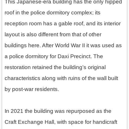
This Japanese-era building has the only hipped
回
首
roof in the police dormitory complex; its
頁
reception room has a gable roof, and its interior
網
站
layout is also different from that of other
導
覽
buildings here. After World War II it was used as
市
a police dormitory for Daxi Precinct. The
政
restoration retained the building’s original
信
箱
characteristics along with ruins of the wall built
桃
by post-war residents.
園
市
政
府
In 2021 the building was repurposed as the
E
Craft Exchange Hall, with space for handicraft
n