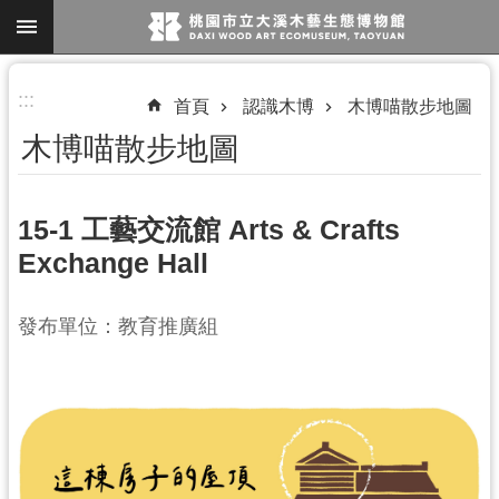
跳到主要內容區塊
進
:::
首頁
認識木博
木博喵散步地圖
階
木博喵散步地圖
搜
尋
15-1 工藝交流館 Arts & Crafts
Exchange Hall
參
觀
發布單位：教育推廣組
資
訊
展
覽
便