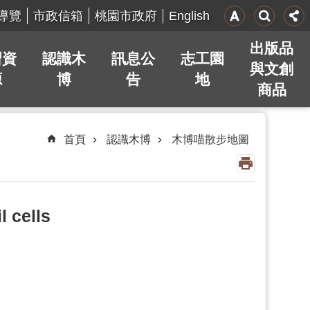
English
導覽
市政信箱
桃園市政府
出版品
習資
認識木
訊息公
志工園
與文創
源
博
告
地
商品
首頁
認識木博
木博喵散步地圖
 cells