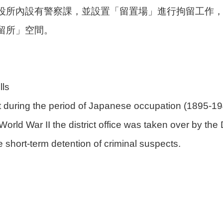
役所內設有警察課，並設置「留置場」進行拘留工作
留所」空間。
lls
t during the period of Japanese occupation (1895-1945
f World War II the district office was taken over by th
 short-term detention of criminal suspects.