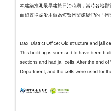
本建築推測最早建於日治時期，當時各地郡
而留置場被沿用做為短暫拘留嫌疑犯的「拘
Daxi District Office: Old structure and jail ce
This building is surmised to have been buil
sections and had jail cells. After the end o
Department, and the cells were used for the