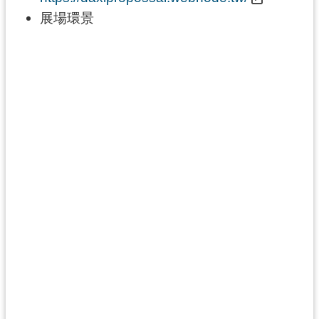
g
l
展場環景
i
s
h
隱
私
權
政
策
網
站
安
全
政
策
政
府
網
站