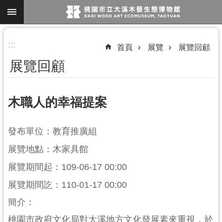
跳到主要內容區塊
進
:::
首頁
展覽
展覽回顧
階
展覽回顧
搜
尋
木職人的幸福提案
參
發布單位：教育推廣組
觀
展覽地點：木家具館
資
訊
展覽期間起：109-06-17 00:00
展
展覽期間訖：110-01-17 00:00
覽
簡介：
便
桃園市政府文化局對大溪地方文化發展素來重視，於