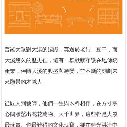
訊
息
公
告
志
工
園
普羅大眾對大溪的認識，莫過於老街、豆干，而
地
大溪悠久的歷史裡，還有一群默默守護在地傳統
出
產業，伴隨大溪的興盛與轉變，並不斷的刻劃未
版
品
來願景的木職人。
與
文
創
從匠人到藝師，他們一生與木料相伴，在方寸掌
商
心間雕鑿出花花萬物、大千世界，這些都是大溪
品
最珍貴、也最難得的文化瑰寶，卻在時光洪流中