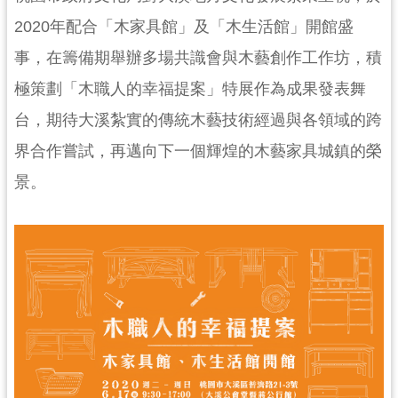
民
2020年配合「木家具館」及「木生活館」開館盛
服
務
事，在籌備期舉辦多場共識會與木藝創作工作坊，積
極策劃「木職人的幸福提案」特展作為成果發表舞
活
動
台，期待大溪紮實的傳統木藝技術經過與各領域的跨
研
界合作嘗試，再邁向下一個輝煌的木藝家具城鎮的榮
究
景。
學
習
資
源
認
識
木
博