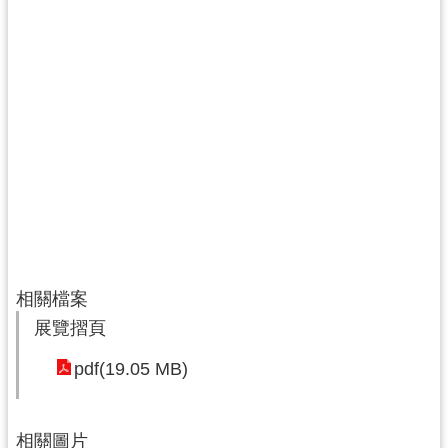
資
料
開
放
宣
告
相關檔案
展覽摺頁
pdf(19.05 MB)
相關圖片