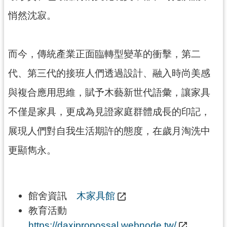
回
悄然沈寂。
首
頁
網
而今，傳統產業正面臨轉型變革的衝擊，第二
站
導
代、第三代的接班人們透過設計、融入時尚美感
覽
與複合應用思維，賦予木藝新世代語彙，讓家具
市
政
不僅是家具，更成為見證家庭群體成長的印記，
信
箱
展現人們對自我生活期許的態度，在歲月淘洗中
桃
更顯雋永。
園
市
政
府
館舍資訊
木家具館
教育活動
E
n
https://daxipropossal.webnode.tw/