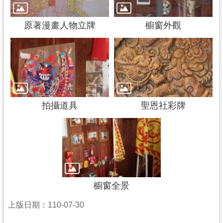
資
料
原著漫畫人物立牌
櫥窗外觀
開
放
宣
告
拍攝道具
聖恩社彩牌
櫥窗全景
上版日期：110-07-30