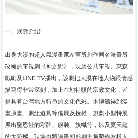
訊
息
公
告
一、展覽介紹:
志
工
園
出身大溪的超人氣漫畫家左萱所創作同名漫畫所
地
改編的電視劇《神之鄉》，現於公共電視、東森
出
戲劇及LINE TV播出，該劇把大溪在地人物跟情感
版
品
描寫得非常深刻，加上在地社頭的宗教文化，皆
與
是具有台灣地方特色的文化色彩。木博館得到漫
文
創
畫原畫、劇組道具等借展及授權，規劃小型特展
商
展出聖恩社的彩牌、服裝、旗幟等，以及夏天龍
品
的大陀螺，現場也將漫畫和影劇主角製作看板人