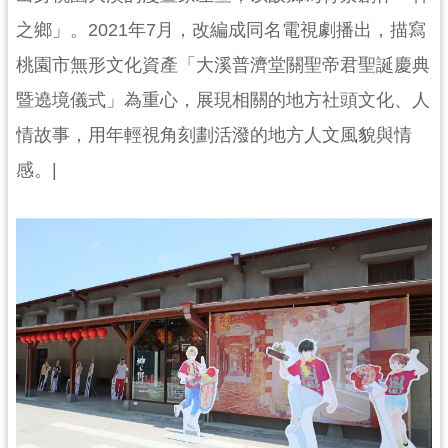
民
之鄉」。2021年7月，改編成同名電視劇播出，描寫
服
務
桃園市無形文化資產「大溪普濟堂關聖帝君聖誕慶典
暨遶境儀式」為重心，展現相關的地方社頭文化、人
活
動
情故事，用年輕視角刻劃活潑的地方人文風貌與情
研
感。|
究
學
習
資
源
認
識
木
博