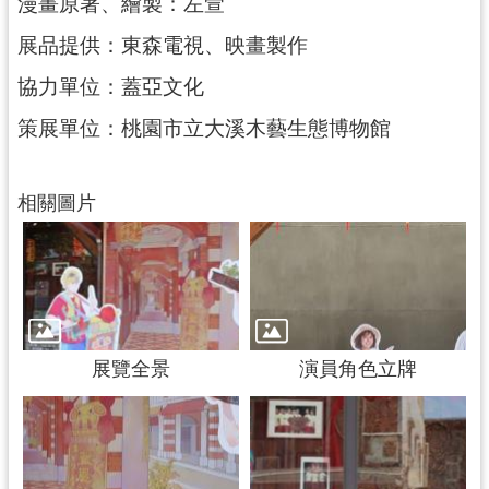
漫畫原著、繪製：左萱
g
l
i
展品提供：東森電視、映畫製作
s
h
協力單位：蓋亞文化
策展單位：桃園市立大溪木藝生態博物館
隱
私
權
政
相關圖片
策
網
站
安
全
政
展覽全景
演員角色立牌
策
政
府
網
站