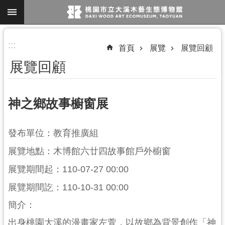
跳到主要內容區塊
進
:::
首頁
展覽
展覽回顧
階
展覽回顧
搜
尋
神之鄉故事櫥窗展
參
發布單位：教育推廣組
觀
展覽地點：木博館六廿四故事館戶外櫥窗
資
訊
展覽期間起：110-07-27 00:00
展
展覽期間訖：110-10-31 00:00
覽
簡介：
便
出身桃園大溪的漫畫家左萱，以故鄉為背景創作「神