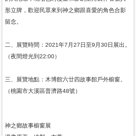
回
形立牌，歡迎民眾來到神之鄉跟喜愛的角色合影
首
頁
留念。
網
站
導
二、展覽時間：2021年7月27日至9月30日展出。
覽
（夜間燈光到22:00）
市
政
信
箱
三、展覽地點：木博館六廿四故事館戶外櫥窗。
桃
（桃園市大溪區普濟路48號）
園
市
政
府
神之鄉故事櫥窗展
E
n