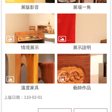
資
展版影音
展場一角
料
開
放
宣
告
情境展示
展示說明
溫度家具
藝師作品
上版日期：110-02-01