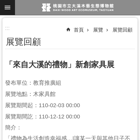
跳到主要內容區塊
進
:::
首頁
展覽
展覽回顧
階
展覽回顧
搜
尋
「來自大溪的禮物」新創家具展
參
發布單位：教育推廣組
觀
展覽地點：木家具館
資
訊
展覽期間起：110-02-03 00:00
展
展覽期間訖：110-12-12 00:00
覽
簡介：
便
「禮物為生活創造幸福感…|讓某一天與其他日子不