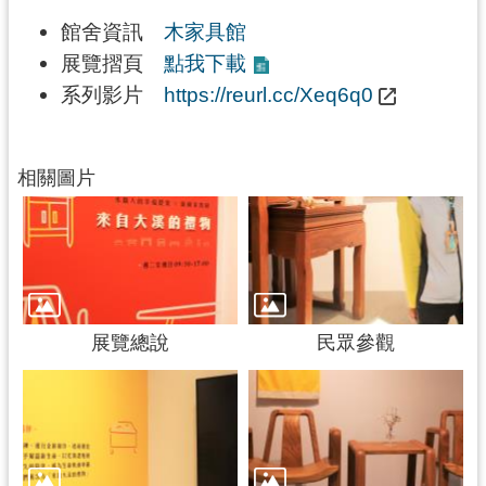
g
l
館舍資訊
木家具館
i
s
展覽摺頁
點我下載
h
系列影片
https://reurl.cc/Xeq6q0
隱
私
權
相關圖片
政
策
網
站
安
全
展覽總說
民眾參觀
政
策
政
府
網
站