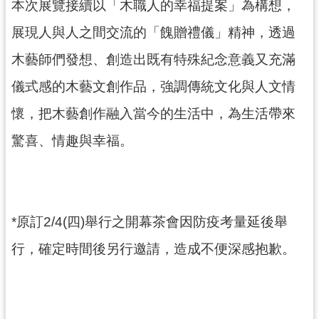
本次展覽接續以「木職人的幸福提案」為構想，
回
首
展現人與人之間交流的「餽贈禮儀」精神，透過
頁
木藝師們發想、創造出既有特殊紀念意義又充滿
網
站
儀式感的木藝文創作品，強調傳統文化與人文情
導
覽
懷，把木藝創作融入當今的生活中，為生活帶來
市
驚喜、情趣與幸福。
政
信
箱
桃
*原訂2/4(四)舉行之開幕茶會因防疫考量延後舉
園
市
行，確定時間後另行邀請，造成不便深感抱歉。
政
府
E
n