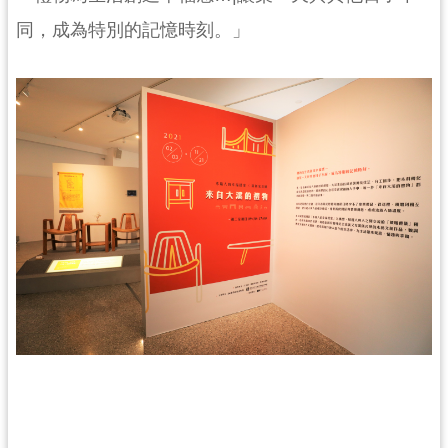
民
同，成為特別的記憶時刻。」
服
務
活
動
研
究
學
習
資
源
認
識
木
博