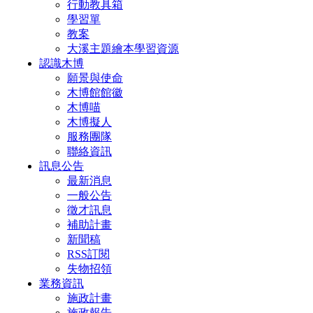
行動教具箱
學習單
教案
大溪主題繪本學習資源
認識木博
願景與使命
木博館館徽
木博喵
木博擬人
服務團隊
聯絡資訊
訊息公告
最新消息
一般公告
徵才訊息
補助計畫
新聞稿
RSS訂閱
失物招領
業務資訊
施政計畫
施政報告