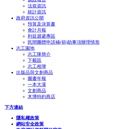
法規資訊
統計資訊
政府資訊公開
預算及決算書
會計月報
利益迴避專區
民間團體申請補(捐)助事項辦理情形
志工園地
志工隊簡介
下載區
志工相簿
出版品與文創商品
圖書年報
一本大溪
文創商品
木博特約商店
下方連結
隱私權政策
網站安全政策