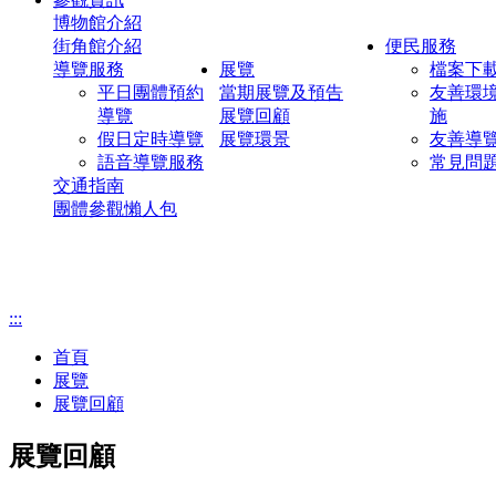
博物館介紹
街角館介紹
便民服務
導覽服務
展覽
檔案下
平日團體預約
當期展覽及預告
友善環
導覽
展覽回顧
施
假日定時導覽
展覽環景
友善導
語音導覽服務
常見問
交通指南
團體參觀懶人包
:::
首頁
展覽
展覽回顧
展覽回顧