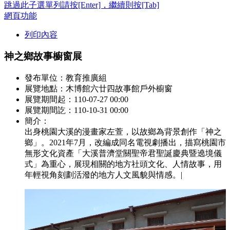
跳過此子選單列請按[Enter]，繼續則按[Tab]
網頁功能
列印內容
神之鄉故事櫥窗展
發布單位：教育推廣組
展覽地點：木博館六廿四故事館戶外櫥窗
展覽期間起：110-07-27 00:00
展覽期間訖：110-10-31 00:00
簡介：
出身桃園大溪的漫畫家左萱，以故鄉為背景創作「神之
鄉」。2021年7月，改編成同名電視劇播出，描寫桃園市
無形文化資產「大溪普濟堂關聖帝君聖誕慶典暨遶境儀
式」為重心，展現相關的地方社頭文化、人情故事，用
年輕視角刻劃活潑的地方人文風貌與情感。|