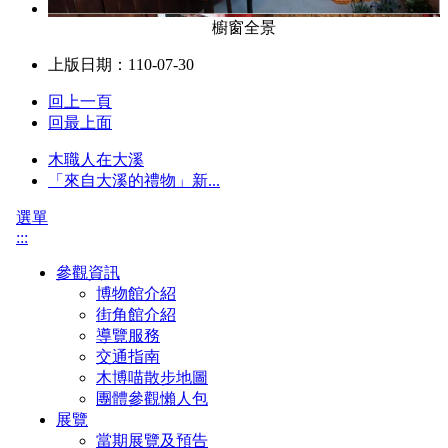
櫥窗全景
上版日期：110-07-30
回上一頁
回最上面
木職人在大溪
「來自大溪的禮物」新...
選單
:::
參觀資訊
博物館介紹
街角館介紹
導覽服務
交通指南
木博喵散步地圖
團體參觀懶人包
展覽
當期展覽及預告