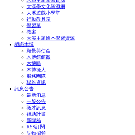
木藝主題學習資源
大溪學文化資源網
大溪遊戲小學堂
行動教具箱
學習單
教案
大溪主題繪本學習資源
認識木博
願景與使命
木博館館徽
木博喵
木博擬人
服務團隊
聯絡資訊
訊息公告
最新消息
一般公告
徵才訊息
補助計畫
新聞稿
RSS訂閱
失物招領