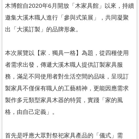
訊
木博館自2020年6月開放「木家具館」以來，持續
息
邀集大溪木職人進行「參與式策展」，共同凝聚
公
告
出「大溪訂製」的品牌形象。
志
工
本次展覽以【家．獨具一格】為題，從四種使用
園
地
者需求出發，傳遞大溪木職人提供訂製家具服
出
務，滿足不同使用者對生活空間的品味，呈現訂
版
製家具不僅保有職人的工藝精神，更能因應需求
品
與
製作多元類型家具木器的特質，實踐「家的風
文
創
格，由自己定義」。
商
品
首先是呼應大眾對祭祀家具產品的「儀式」需