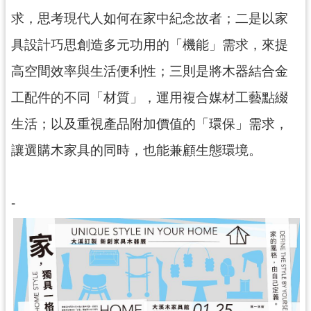
回
求，思考現代人如何在家中紀念故者；二是以家
首
頁
具設計巧思創造多元功用的「機能」需求，來提
網
高空間效率與生活便利性；三則是將木器結合金
站
導
工配件的不同「材質」，運用複合媒材工藝點綴
覽
生活；以及重視產品附加價值的「環保」需求，
市
政
讓選購木家具的同時，也能兼顧生態環境。
信
箱
-
桃
園
市
政
府
E
n