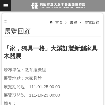
跳到主要內容區塊
進
:::
首頁
展覽
展覽回顧
階
展覽回顧
搜
尋
「家，獨具一格」大溪訂製新創家具
木器展
參
觀
發布單位：教育推廣組
資
訊
展覽地點：木家具館
展覽期間起：111-01-25 00:00
展
覽
展覽期間訖：111-10-23 00:00
便
簡介：