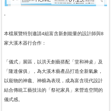
g
l
i
s
-
h
隱
本檔展覽特別邀請4組富含新創能量的設計師與8
私
權
家大溪木器行合作：
政
策
網
「儀式」展區，以洪天創藝搭配「堂和神桌」及
站
安
「隆達傢俱」，為大溪木藝產品打造全新氣象，
全
以寵物的神龕、神櫥為表現，成為富含現代設計
政
策
結合傳統工藝技法的「祭祀家具」來營造空間的
政
儀式感。
府
網
站