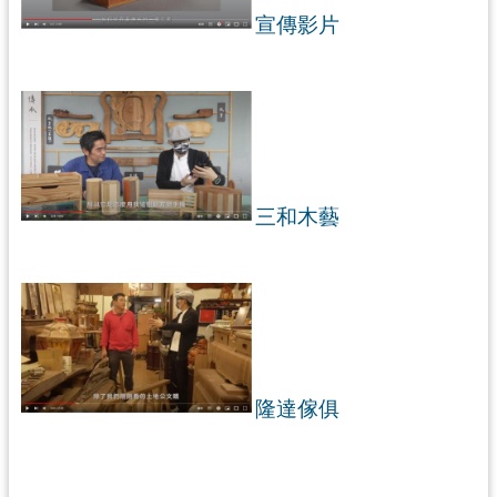
宣傳影片
三和木藝
隆達傢俱