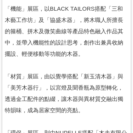
資
「機能」展區，以BLACK TAILORS搭配「三和
料
開
木藝工作坊」及「協盛木器」，將木職人所擅長
放
宣
的箍桶、拼木及微笑曲線等產品特色融入作品其
告
中，並帶入機能性的設計思考，創作出兼具收納
擺設、輕便移動等功能的木器。
「材質」展區，由以覺學搭配「新玉清木器」與
「美芳木器行」，以宮燈及聞香瓶為原型轉化，
透過金工配件的點綴，讓木器與異材質交融出獨
特韻味，成為居家空間的亮點。
「環保」展區，則由NUPELLE搭配「木夫有限公