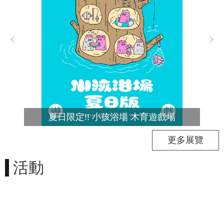
民
服
務
活
動
研
究
學
夏日限定!! 小孩浴場 木育遊戲場
習
更多展覽
資
源
活動
認
識
木
博