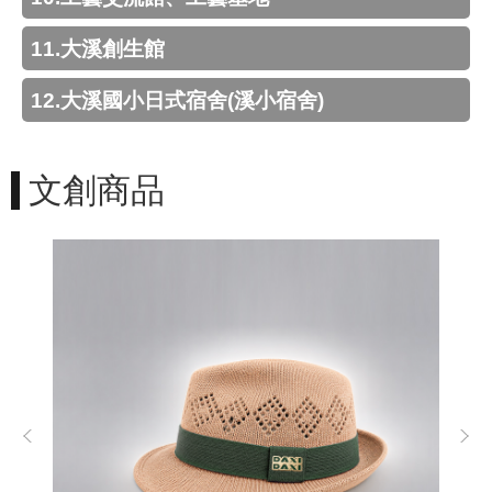
g
l
i
11.大溪創生館
s
h
12.大溪國小日式宿舍(溪小宿舍)
隱
私
權
文創商品
政
策
網
站
安
全
政
策
政
府
網
站