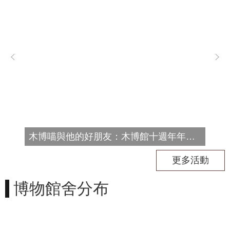
訊
息
公
告
志
工
園
地
出
版
木博喵與他的好朋友：木博館十週年年度集章
品
與
更多活動
文
創
博物館舍分布
商
品