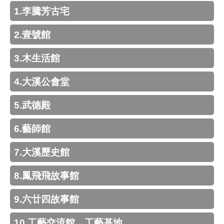
回
1.李騰芳古宅
首
頁
2.壹號館
網
站
3.木生活館
導
覽
4.大溪公會堂
市
5.武德殿
政
信
6.藝師館
箱
桃
7.大溪歷史館
園
市
8.鳳飛飛故事館
政
府
9.六廿四故事館
E
n
10.工藝交流館、工藝基地