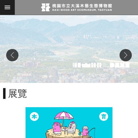
跳到主要內容區塊
:::
進
階
搜
尋
參
觀
展覽
資
訊
展
覽
便