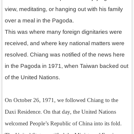
g
l
view, meditating, or hanging out with his family
i
s
over a meal in the Pagoda.
h
This was where many foreign dignitaries were
隱
私
received, and where key national matters were
權
政
resolved. Chiang was notified of the news here
策
in the Pagoda in 1971, when Taiwan backed out
網
of the United Nations.
站
安
全
政
On October 26, 1971, we followed Chiang to the
策
Daxi Residence. On that day, the United Nations
政
府
welcomed People’s Republic of China into its fold.
網
站