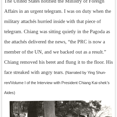
The United States notified the Ministry of Foreign
資
料
Affairs in an urgent telegram. I was on duty when the
開
military attachés hurried inside with that piece of
放
宣
telegram. Chiang was sitting quietly in the Pagoda as
告
the attachés delivered the news, “the PRC is now a
member of the UN, and we backed out as a result.”
Chiang removed his beret and flung it to the floor. His
face streaked with angry tears.
(Narrated by Ying Shun-
ren/Volume I of the Interview with President Chiang Kai-shek’s
Aides)