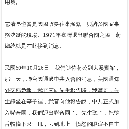
用餐。
訊
息
公
告
志清亭也曾是國際政要往來頻繁，與諸多國家事
務決斷的現場。1971年臺灣退出聯合國之際，蔣
志
工
總統就是在此接到消息。
園
地
民國60年10月26日，我們隨侍蔣公到大溪賓館，
出
版
那一天，聯合國通過中共入會的消息，美國通知
品
與
外交部急報，武官來向先生報告時，我當班，先
文
生靜坐在亭子裡，武官向他報告說，中共正式加
創
商
入聯合國，我們退出聯合國了。先生聽了，把鴨
品
舌帽摘下來一甩，丟到地上，憤怒的眼淚不自主