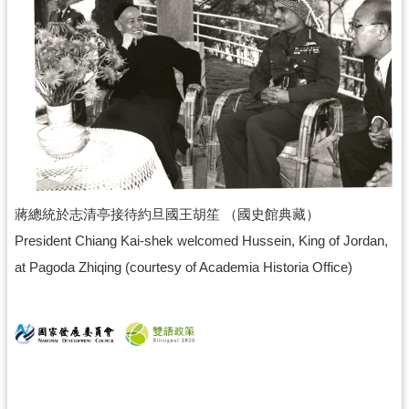
蔣總統於志清亭接待約旦國王胡笙 （國史館典藏）
President Chiang Kai-shek welcomed Hussein, King of Jordan,
at Pagoda Zhiqing (courtesy of Academia Historia Office)