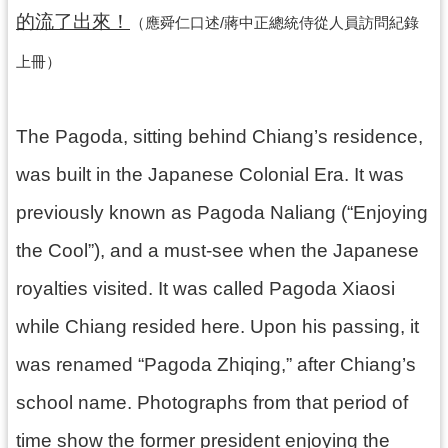
回
的流了出來！
（應舜仁口述/蔣中正總統侍從人員訪問紀錄
首
頁
上冊）
網
站
導
The Pagoda, sitting behind Chiang’s residence,
覽
was built in the Japanese Colonial Era. It was
市
previously known as Pagoda Naliang (“Enjoying
政
信
the Cool”), and a must-see when the Japanese
箱
royalties visited. It was called Pagoda Xiaosi
桃
園
while Chiang resided here. Upon his passing, it
市
政
was renamed “Pagoda Zhiqing,” after Chiang’s
府
school name. Photographs from that period of
E
n
time show the former president enjoying the