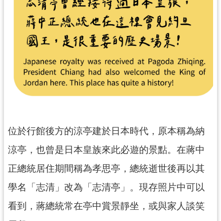
民
服
務
活
動
研
究
學
習
位於行館後方的涼亭建於日本時代，原本稱為納
資
涼亭，也曾是日本皇族來此必遊的景點。在蔣中
源
正總統居住期間稱為孝思亭，總統逝世後再以其
認
識
學名「志清」改為「志清亭」。現存照片中可以
木
看到，蔣總統常在亭中賞景靜坐，或與家人談笑
博