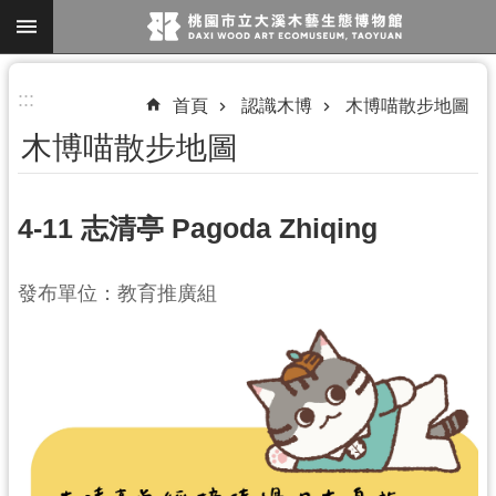
跳到主要內容區塊
進
:::
首頁
認識木博
木博喵散步地圖
階
木博喵散步地圖
搜
尋
4-11 志清亭 Pagoda Zhiqing
參
發布單位：教育推廣組
觀
資
訊
展
覽
便