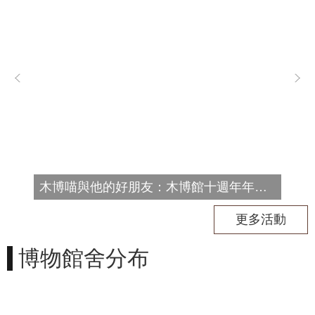
訊
息
公
告
志
工
園
地
出
版
木博喵與他的好朋友：木博館十週年年度集章
品
與
更多活動
文
創
博物館舍分布
商
品