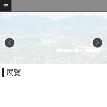
跳到主要內容區塊
:::
進
階
搜
尋
參
觀
展覽
資
訊
展
覽
便