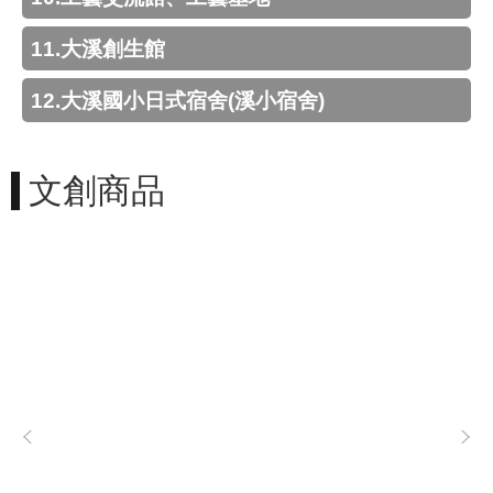
g
l
i
11.大溪創生館
s
h
12.大溪國小日式宿舍(溪小宿舍)
隱
私
權
文創商品
政
策
網
站
安
全
政
策
政
府
網
站