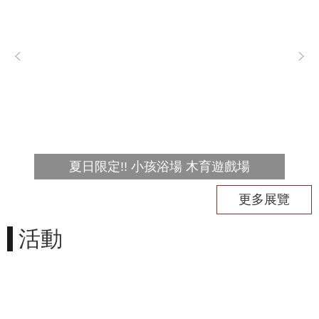
民
服
務
活
動
研
究
學
夏日限定!! 小孩浴場 木育遊戲場
習
更多展覽
資
源
活動
認
識
木
博