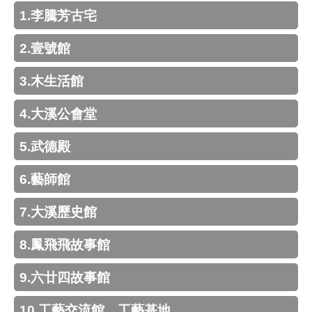
回
1.李騰芳古宅
首
頁
2.壹號館
網
站
3.木生活館
導
覽
4.大溪公會堂
市
5.武德殿
政
信
6.藝師館
箱
桃
7.大溪歷史館
園
市
8.鳳飛飛故事館
政
府
9.六廿四故事館
E
n
10.工藝交流館、工藝基地