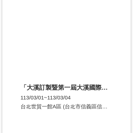
「大溪訂製暨第一屆大溪國際木家具工藝設計競賽得獎作品展」 巡迴展
113/03/01~113/03/04
台北世貿一館A區 (台北市信義區信義路五段5號)A632攤位