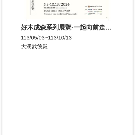
g
l
i
s
h
好木成森系列展覽-一起向前走：木器的誕生之旅
隱
113/05/03~113/10/13
私
大溪武德殿
權
政
策
網
站
安
全
政
策
政
府
網
站