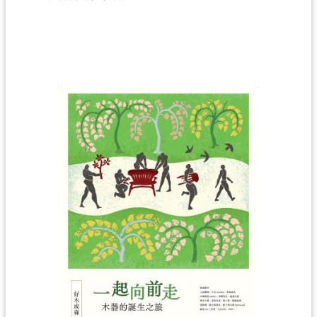
回
首
頁
網
站
導
覽
市
政
信
箱
桃
園
市
政
府
E
n