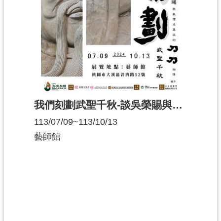
民
服
務
活
動
研
究
我們刻劃武聖千秋-談吳榮賜與臺灣求真派的刀刀相傳
學
113/07/09~113/10/13
習
藝師館
資
源
認
識
木
博