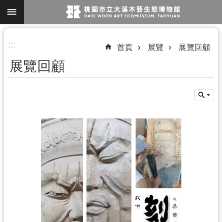
跳到主要內容區塊
進
:::
首頁
展覽
展覽回顧
階
展覽回顧
搜
尋
參
觀
資
訊
展
覽
便