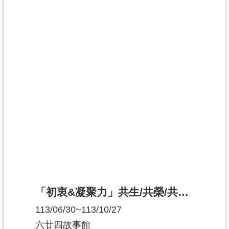
訊
息
公
告
志
工
園
地
出
版
品
與
文
創
「初衷&凝聚力」共生/共榮/共義 百年展
商
品
113/06/30~113/10/27
六廿四故事館