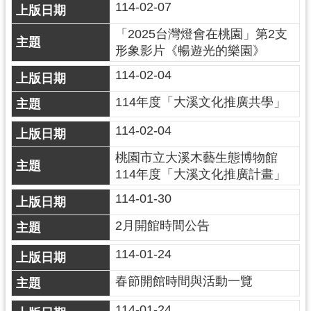
114-02-07
民
服
「2025台灣燈會在桃園」第2支
務
形象影片《暢遊光的樂園》
活
114-02-04
動
114年度「大溪文化推廣共學」
研
114-02-04
究
桃園市立大溪木藝生態博物館
學
114年度「大溪文化推廣計畫」
習
資
114-01-30
源
2月開館時間公告
認
114-01-24
識
木
春節開館時間與活動一覽
博
114-01-24