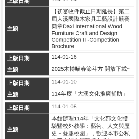
訊
息
【初審收件截止日期延長】第二
公
屆大溪國際木家具工藝設計競賽
告
簡章Daxi International Wood
Furniture Craft and Design
志
Competition II -Competition
工
Brochure
園
114-01-16
地
2025木博喵春節斗方 開放下載~
出
版
114-01-10
品
114年度「大溪文化推廣補助」
與
文
114-01-08
創
商
本館辦理114年「文化部文化體
品
驗暨校外教學：藝術、人文與歷
史－藝趣桃園」，歡迎本市公私