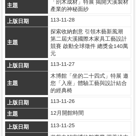
g
「剖木成材」特展 揭開大溪製材
l
產業的神秘面紗
i
s
113-11-28
h
探索收納創意 引領木藝新風潮
隱
第二屆大溪國際木家具工藝設計
私
競賽 啟動全球徵件 總獎金140萬
權
元
政
策
113-11-27
網
木博館「坐的二十四式」特展 邀
站
您「入座」體驗工藝與設計結合
安
的經典椅
全
政
113-11-26
策
12月開館時間
政
府
113-11-25
網
站