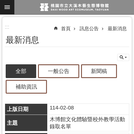
跳到主要內容區塊
進
:::
首頁
訊息公告
最新消息
階
最新消息
搜
尋
全部
一般公告
新聞稿
參
觀
補助資訊
資
訊
114-02-08
展
覽
木博館文化體驗暨校外教學活動
錄取名單
便