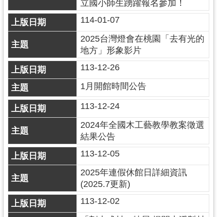
立國小師生踴躍報名參加！
回
首
114-01-07
頁
2025台灣燈會在桃園「去有光的
網
地方」形象影片
站
導
113-12-26
覽
1月開館時間公告
市
政
113-12-24
信
箱
2024年全國木工藝教學教案徵選
結果公告
桃
園
113-12-05
市
2025年連假休館日詳細資訊
政
府
(2025.7更新)
E
113-12-02
n