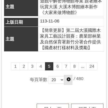
遊戲中解密博物館專業 跟著繪本
資
玩賞大溪 大溪木博館繪本新作
料
《大家來做博物館》
開
放
113-11-06
宣
告
【簡章更新】第二屆大溪國際木
家具工藝設計競賽：農業部林業
及自然保育署新竹分署合作提供
【國產材打樣材料及獎勵】
1
2
3
4
5
6
7
8
...
24
/
480
每頁筆數